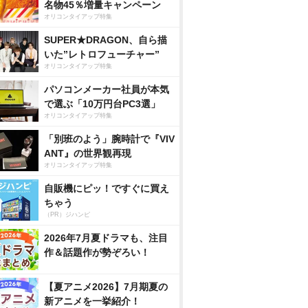
名物45％増量キャンペーン
オリコンタイアップ特集
SUPER★DRAGON、自ら描
いた”レトロフューチャー”
オリコンタイアップ特集
パソコンメーカー社員が本気
で選ぶ「10万円台PC3選」
オリコンタイアップ特集
「別班のよう」腕時計で『VIV
ANT』の世界観再現
オリコンタイアップ特集
自販機にピッ！ですぐに買え
ちゃう
（PR）ジハンピ
2026年7月夏ドラマも、注目
作＆話題作が勢ぞろい！
【夏アニメ2026】7月期夏の
新アニメを一挙紹介！