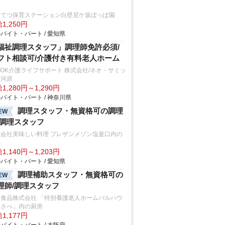
いてつ保育ステーション白壁尼ケ坂ぽっぽ園
1,250円
バイト・パート / 愛知県
福祉調理スタッフ」調理師免許必須/
フト相談可/介護付き有料老人ホーム
SOK介護ライフサポート 株式会社/ネオ・サミッ
湯河原
1,280円～1,290円
バイト・パート / 神奈川県
調理スタッフ・無資格可の調理
EW
/調理スタッフ
式会社美味しい料理 プレザンメゾン塩釜口内の
房
1,140円～1,203円
バイト・パート / 愛知県
調理補助スタッフ・無資格可の
EW
理師/調理スタッフ
阪食品株式会社 「特別養護老人ホームパルハウ
くさべ」内の厨房
1,177円