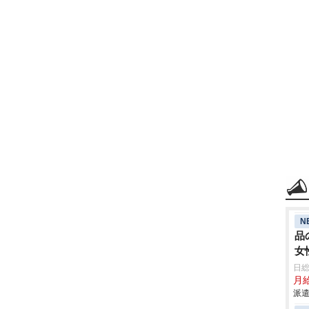
N
品
女
日
月給
派遣