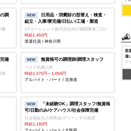
アル
の調
日用品・消費財の型替え・検査・
NEW
組立・入庫/寮完備/日払い/工場・製造
学園
UTエージェント株式会社AGT南関東第二CU
時給1,450円
派遣社員 / 神奈川県
茶
違
完備
無資格可の調理師/調理スタッフ
NEW
オ
ツクイ札幌八軒
厨房
時給1,075円～1,094円
アルバイト・パート / 北海道
「未経験OK」調理スタッフ/無資格
NEW
可/日勤のみ/ケアハウス/社会保障完備
社会福祉法人明寿会/グリーンデル柏原
時給1,180円
アルバイト・パート / 大阪府