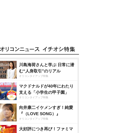
川島海荷さんと学ぶ 日常に潜
む“人身取引”のリアル
オリコンタイアップ特集
マクドナルドが40年にわたり
支える「小学生の甲子園」
オリコンタイアップ特集
向井康二イケメンすぎ！純愛
『（LOVE SONG）』
オリコンタイアップ特集
大好評につき再び！ファミマ