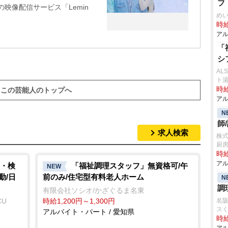
フ
の映像配信サービス「Lemin
め
時給
アル
「
シ
AL
ト
時給
この芸能人のトップへ
アル
N
師
求人検索
株
厨
時給
アル
・検
「福祉調理スタッフ」無資格可/午
NEW
勤/日
前のみ/住宅型有料老人ホーム
N
調
有限会社ソシオ/かざぐるま名東
CU
時給1,200円～1,300円
名
ス
アルバイト・パート / 愛知県
時給