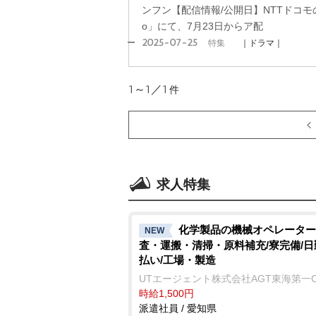
ンフン【配信情報/公開日】NTTドコモ
o」にて、7月23日からア配
2025-07-25
特集
｜ドラマ｜
1～1／1
件
求人特集
化学製品の機械オペレーター
NEW
査・運搬・清掃・原料補充/寮完備/日
払い/工場・製造
UTエージェント株式会社AGT東海第一
時給1,500円
派遣社員 / 愛知県