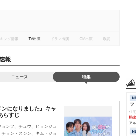
キング情報
TV出演
ドラマ出演
CM出演
歌詞
速報
ニュース
特集
N
フ
メンになりました』キャ
住宅
あらすじ
時給
アル
ジョンフ、チュウ、ヒョンジュ
N
、チョン・スジン、キム・ジョ