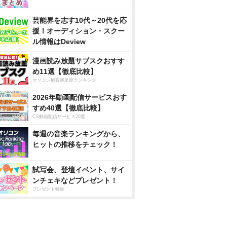
芸能界を志す10代～20代を応
援！オーディション・スクー
ル情報はDeview
漫画読み放題サブスクおすす
め11選【徹底比較】
オリコン顧客満足度ランキング
2026年動画配信サービスおす
すめ40選【徹底比較】
CS動画配信サービス20選
毎週の音楽ランキングから、
ヒットの推移をチェック！
試写会、登壇イベント、サイ
ンチェキなどプレゼント！
プレゼント特集