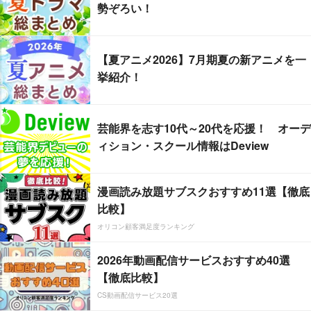
勢ぞろい！
【夏アニメ2026】7月期夏の新アニメを一
挙紹介！
芸能界を志す10代～20代を応援！ オーデ
ィション・スクール情報はDeview
漫画読み放題サブスクおすすめ11選【徹底
比較】
オリコン顧客満足度ランキング
2026年動画配信サービスおすすめ40選
【徹底比較】
CS動画配信サービス20選