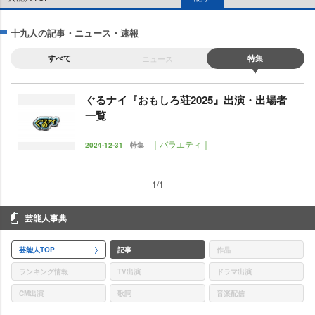
十九人の記事・ニュース・速報
すべて
ニュース
特集
ぐるナイ『おもしろ荘2025』出演・出場者
一覧
｜バラエティ｜
2024-12-31
特集
1/1
芸能人事典
芸能人TOP
記事
作品
ランキング情報
TV出演
ドラマ出演
CM出演
歌詞
音楽配信