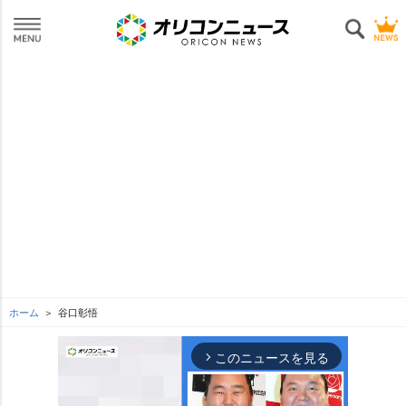
ホーム
谷口彰悟
このニュースを見る
arrow_forward_ios