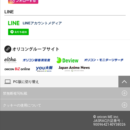
LINE
LINEアカウントメディア
PC版に切り替え
禁無断複写転載
クッキーの使用について
© oricon ME inc.
JASRAC許諾番号：
9009642140Y38026