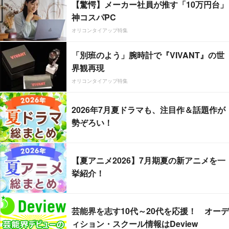
【驚愕】メーカー社員が推す「10万円台」
神コスパPC
オリコンタイアップ特集
「別班のよう」腕時計で『VIVANT』の世
界観再現
オリコンタイアップ特集
2026年7月夏ドラマも、注目作＆話題作が
勢ぞろい！
【夏アニメ2026】7月期夏の新アニメを一
挙紹介！
芸能界を志す10代～20代を応援！ オーデ
ィション・スクール情報はDeview