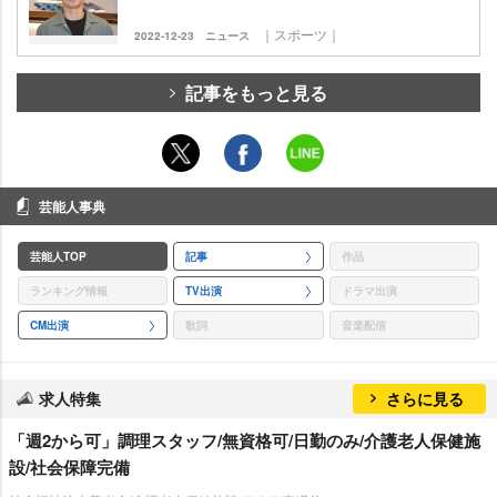
｜スポーツ｜
2022-12-23
ニュース
記事をもっと見る
芸能人事典
芸能人TOP
記事
作品
ランキング情報
TV出演
ドラマ出演
CM出演
歌詞
音楽配信
求人特集
さらに見る
「週2から可」調理スタッフ/無資格可/日勤のみ/介護老人保健施
設/社会保障完備