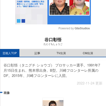
Powered by 
GliaStudios
M
谷口彰悟
u
たにぐちしょうご
t
e
芸能人TOP
記事
TV出演
CM出演
谷口彰悟（タニグチ ショウゴ） プロサッカー選手。1991年7
月15日生まれ、熊本県出身。B型。川崎フロンターレ所属の
DF。2015年、川崎フロンターレに入団。
2022-11-24 更新
画像