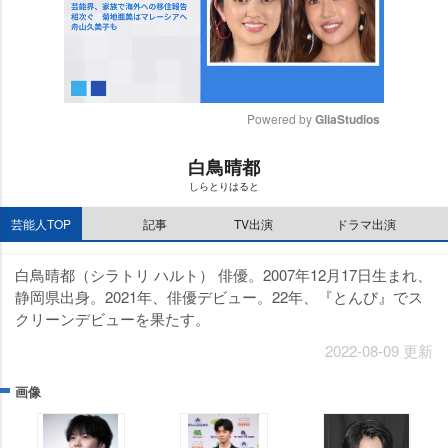
Powered by 
GliaStudios
M
白鳥晴都
u
しらとりはると
t
e
芸能人TOP
記事
TV出演
ドラマ出演
白鳥晴都（シラトリ ハルト） 俳優。2007年12月17日生まれ、
静岡県出身。2021年、俳優デビュー。22年、『とんび』でス
クリーンデビューを果たす。
2022-08-09 更新
画像