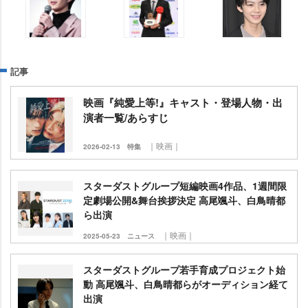
記事
映画『純愛上等!』キャスト・登場人物・出
演者一覧/あらすじ
｜映画｜
2026-02-13
特集
スターダストグループ短編映画4作品、1週間限
定劇場公開&舞台挨拶決定 高尾颯斗、白鳥晴都
ら出演
｜映画｜
2025-05-23
ニュース
スターダストグループ若手育成プロジェクト始
動 高尾颯斗、白鳥晴都らがオーディション経て
出演