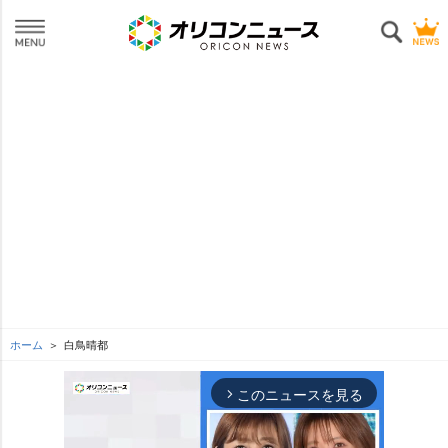
ホーム
白鳥晴都
このニュースを見る
arrow_forward_ios