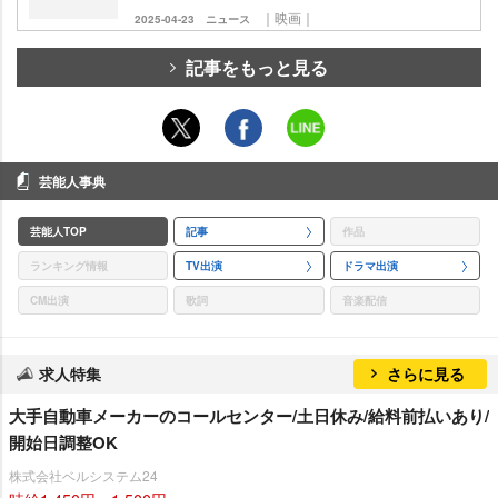
｜映画｜
2025-04-23
ニュース
記事をもっと見る
芸能人事典
芸能人TOP
記事
作品
ランキング情報
TV出演
ドラマ出演
CM出演
歌詞
音楽配信
求人特集
さらに見る
大手自動車メーカーのコールセンター/土日休み/給料前払いあり/
開始日調整OK
株式会社ベルシステム24