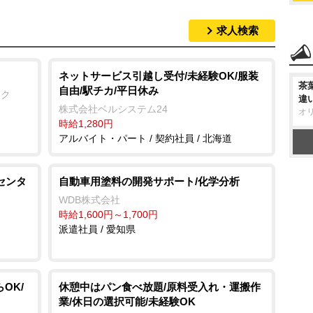
求人検索
ネットサービス引越し受付/未経験OK/服装
茶
自由/駅チカ/平日休み
ック
違
株式会社ベルシステム24
オ
時給1,280円
アルバイト・パート / 契約社員 / 北海道
センタ
自動車用塗料の開発サポート/化学分析
WDB株式会社
時給1,600円～1,700円
派遣社員 / 愛知県
OK/
休憩中はパン食べ放題/原料受入れ・運搬作
業/休日の選択可能/未経験OK