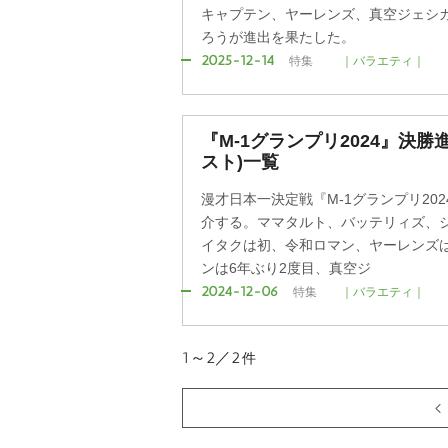
キャプテン、ヤーレンズ、真空ジェシ
ろうが進出を果たした。
2025-12-14
特集
｜バラエティ｜
『M-1グランプリ2024』決
スト)一覧
漫才日本一決定戦『M-1グランプリ20
介する。ママタルト、バッテリィズ、
イタクは初、令和ロマン、ヤーレンズは
ンは6年ぶり2度目、真空ジ
2024-12-06
特集
｜バラエティ｜
1～2／2
件