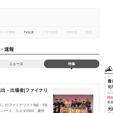
キング情報
TV出演
ドラマ出演
CM出演
歌詞
・速報
ニュース
特集
醤
化
勝進出・出場者(ファイナリ
WD
時給
派遣
25』のファイナリスト9組・9名
光
バース、ヨネダ2000、豪快