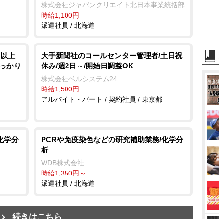
株式会社ジャパンクリエイト北日本事業統括部
時給1,100円
派遣社員 / 北海道
h以上
大手新聞社のコールセンター管理者/土日祝
しっかり
休み/週2日～/開始日調整OK
株式会社ベルシステム24
時給1,500円
アルバイト・パート / 契約社員 / 東京都
化学分
PCRや免疫染色などの研究補助業務/化学分
析
WDB株式会社
時給1,350円～
派遣社員 / 北海道
続きはこちら