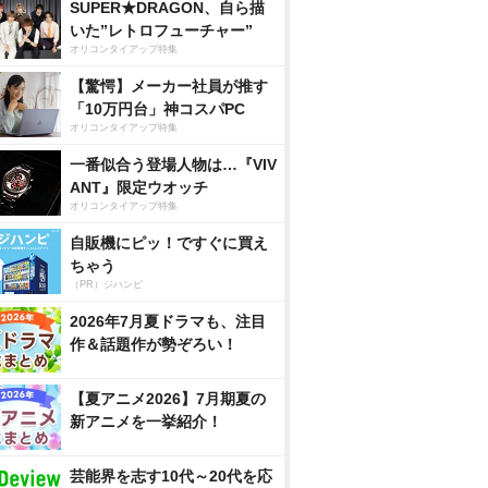
SUPER★DRAGON、自ら描
いた”レトロフューチャー”
オリコンタイアップ特集
【驚愕】メーカー社員が推す
「10万円台」神コスパPC
オリコンタイアップ特集
一番似合う登場人物は…『VIV
ANT』限定ウオッチ
オリコンタイアップ特集
自販機にピッ！ですぐに買え
ちゃう
（PR）ジハンピ
2026年7月夏ドラマも、注目
作＆話題作が勢ぞろい！
【夏アニメ2026】7月期夏の
新アニメを一挙紹介！
芸能界を志す10代～20代を応