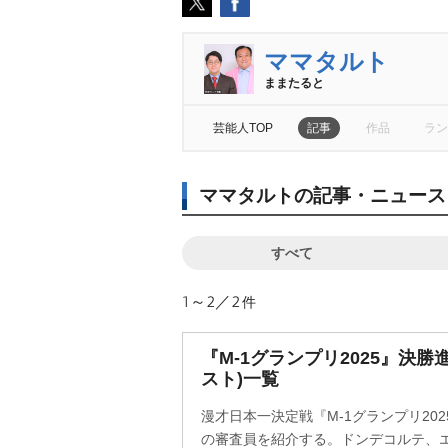
ママタルト
ままたると
芸能人TOP
記事
作品
ラン
ママタルトの記事・ニュース
すべて
1～2／2
件
『M-1グランプリ2025』決
スト)一覧
漫才日本一決定戦『M-1グランプリ20
の審査員を紹介する。ドンデコルテ、エ