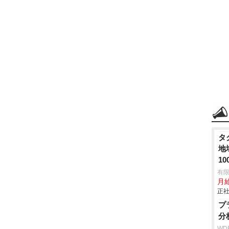
タ
地
1
有
月給
正社
プ
分
WD