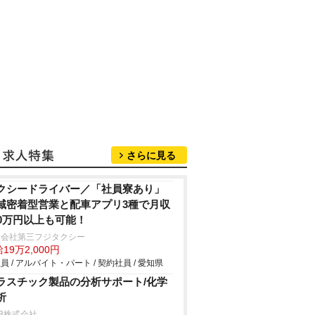
さらに見る
クシードライバー／「社員寮あり」
域密着型営業と配車アプリ3種で月収
00万円以上も可能！
限会社第三フジタクシー
19万2,000円
員 / アルバイト・パート / 契約社員 / 愛知県
ラスチック製品の分析サポート/化学
析
B株式会社