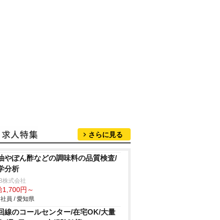
さらに見る
油やぽん酢などの調味料の品質検査/
学分析
B株式会社
1,700円～
社員 / 愛知県
回線のコールセンター/在宅OK/大量