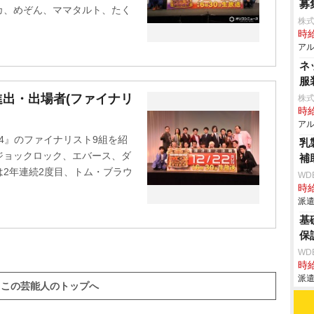
募
カ、めぞん、ママタルト、たく
株式
時給
アル
ネ
服
勝進出・出場者(ファイナリ
株式
時給
アル
24』のファイナリスト9組を紹
乳
ジョックロック、エバース、ダ
補
2年連続2度目、トム・ブラウ
WD
時給
派遣
基
保
WD
時給
派遣
この芸能人のトップへ