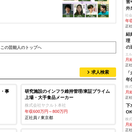
害
外
社会
年収
正社
結
理
の
この芸能人のトップへ
エ
月給
正社
求人検索
「
年
株
力・事
研究施設のインフラ維持管理/東証プライム
月給
上場・大手食品メーカー
正社
株式会社ヤクルト本社
下
年収600万円～800万円
O
正社員 / 東京都
株
月
正社