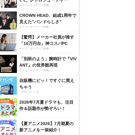
いた”レトロフューチャー”
オリコンタイアップ特集
CROWN HEAD、結成1周年で
見えた”バンドらしさ”
オリコンタイアップ特集
【驚愕】メーカー社員が推す
「10万円台」神コスパPC
オリコンタイアップ特集
「別班のよう」腕時計で『VIV
ANT』の世界観再現
オリコンタイアップ特集
自販機にピッ！ですぐに買え
ちゃう
（PR）ジハンピ
2026年7月夏ドラマも、注目
作＆話題作が勢ぞろい！
【夏アニメ2026】7月期夏の
新アニメを一挙紹介！