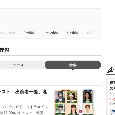
キング情報
TV出演
ドラマ出演
CM出演
歌詞
速報
ニュース
特集
創
の
ャスト・出演者一覧、相
フ
年収
正社
・フジテレビ系「火ドラ★イレ
N
11:00)のキャスト・出演