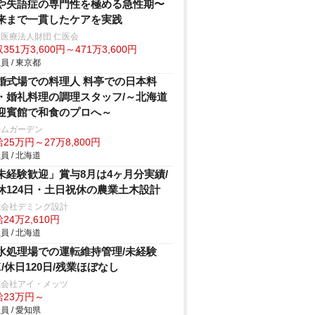
や失語症の専門性を極める急性期〜
来まで一貫したケアを実践
医療法人財団 仁医会
351万3,600円～471万3,600円
員 / 東京都
婚式場での料理人 料亭での日本料
・婚礼料理の調理スタッフ/～北海道
迎賓館で和食のプロへ～
ルムガーデン
25万円～27万8,800円
員 / 北海道
未経験歓迎」賞与8月は4ヶ月分実績/
休124日・土日祝休の農業土木設計
式会社デミング設計
24万2,610円
員 / 北海道
水処理場での運転維持管理/未経験
K/休日120日/残業ほぼなし
式会社アイ・メッツ
給23万円～
員 / 愛知県