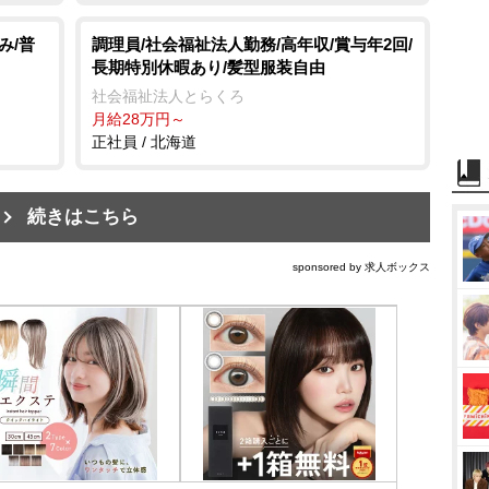
み/普
調理員/社会福祉法人勤務/高年収/賞与年2回/
長期特別休暇あり/髪型服装自由
社会福祉法人とらくろ
月給28万円～
正社員 / 北海道
続きはこちら
sponsored by 求人ボックス