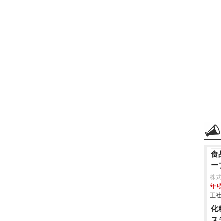
食
ー
株
年収
正社
化
ス