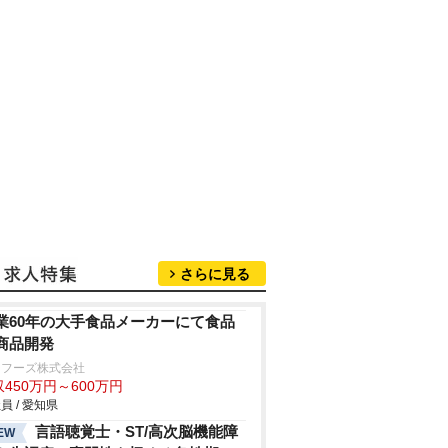
さらに見る
業60年の大手食品メーカーにて食品
商品開発
ジフーズ株式会社
450万円～600万円
員 / 愛知県
言語聴覚士・ST/高次脳機能障
EW