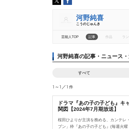
河野純喜
こうのじゅんき
芸能人TOP
記事
作品
ラン
河野純喜の記事・ニュース・
すべて
1～1／1
件
ドラマ『あの子の子ども』キ
関図【2024年7月期放送】
桜田ひよりが主演を務める、カンテレ
ブン」枠『あの子の子ども』(毎週火曜 後