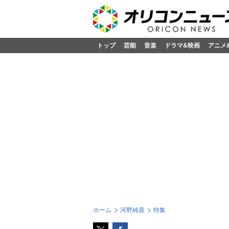
トップ
芸能
音楽
ドラマ&映画
アニメ
ホーム
河野純喜
特集