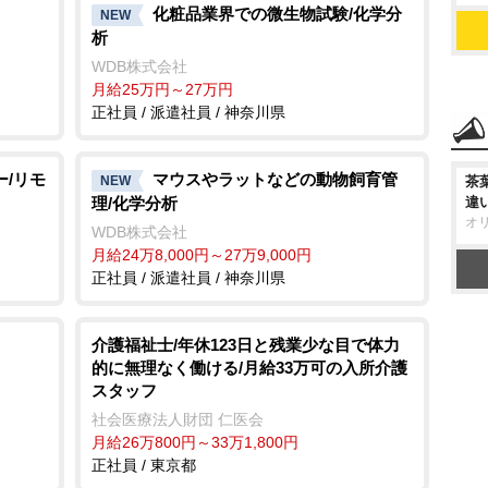
化粧品業界での微生物試験/化学分
NEW
析
WDB株式会社
月給25万円～27万円
正社員 / 派遣社員 / 神奈川県
ー/リモ
マウスやラットなどの動物飼育管
NEW
茶
理/化学分析
違
オ
WDB株式会社
月給24万8,000円～27万9,000円
正社員 / 派遣社員 / 神奈川県
介護福祉士/年休123日と残業少な目で体力
的に無理なく働ける/月給33万可の入所介護
スタッフ
社会医療法人財団 仁医会
月給26万800円～33万1,800円
正社員 / 東京都