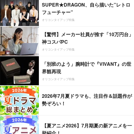
SUPER★DRAGON、自ら描いた”レトロ
フューチャー”
オリコンタイアップ特集
【驚愕】メーカー社員が推す「10万円台」
神コスパPC
オリコンタイアップ特集
「別班のよう」腕時計で『VIVANT』の世
界観再現
オリコンタイアップ特集
2026年7月夏ドラマも、注目作＆話題作が
勢ぞろい！
【夏アニメ2026】7月期夏の新アニメを一
挙紹介！