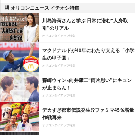
オリコンニュース イチオシ特集
川島海荷さんと学ぶ 日常に潜む“人身取
引”のリアル
オリコンタイアップ特集
マクドナルドが40年にわたり支える「小学
生の甲子園」
オリコンタイアップ特集
森崎ウィン×向井康二“両片思い”にキュン
が止まらん！
オリコンタイアップ特集
デカすぎ都市伝説発生!?ファミマ45％増量
作戦再来
オリコンタイアップ特集