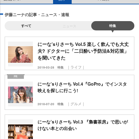
伊藤ニーナの記事・ニュース・速報
すべて
ニュース
特集
にーな’sりさーち Vol.5 楽しく飲んでも大丈
夫? ドクターに「二日酔い予防法&対応策」
を聞いてきた
｜ライフ｜
2019-03-28
特集
にーな’sりさーち Vol.4『GoPro』でインスタ
映えを探しに行こう!
｜グルメ｜
2018-07-20
特集
にーな’sりさーち Vol.3 『梟書茶房』で思いが
けない本との出会い