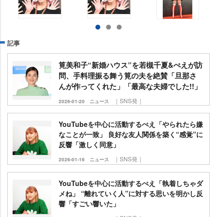
記事
筧美和子“新婚ハウス”を若槻千夏&ぺえが訪
問、手料理振る舞う筧の夫を絶賛「旦那さ
んが作ってくれた」「最高な夫婦でした!!」
｜SNS発｜
2026-01-20
ニュース
YouTubeを中心に活動するぺえ「やられたら嫌
なことが一致」 良好な友人関係を築く“感覚”に
反響「激しく同意」
｜SNS発｜
2026-01-16
ニュース
YouTubeを中心に活動するぺえ「執着しちゃダ
メね」 “離れていく人”に対する思いを明かし反
響「すごい響いた」