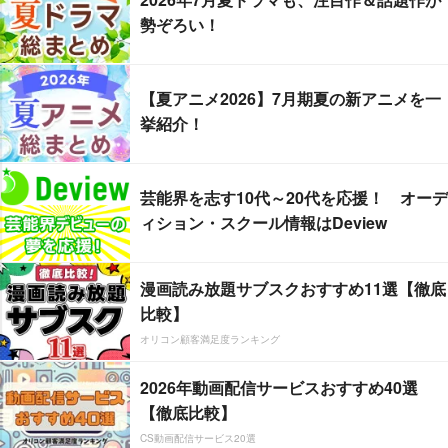
勢ぞろい！
【夏アニメ2026】7月期夏の新アニメを一
挙紹介！
芸能界を志す10代～20代を応援！ オーデ
ィション・スクール情報はDeview
漫画読み放題サブスクおすすめ11選【徹底
比較】
オリコン顧客満足度ランキング
2026年動画配信サービスおすすめ40選
【徹底比較】
CS動画配信サービス20選