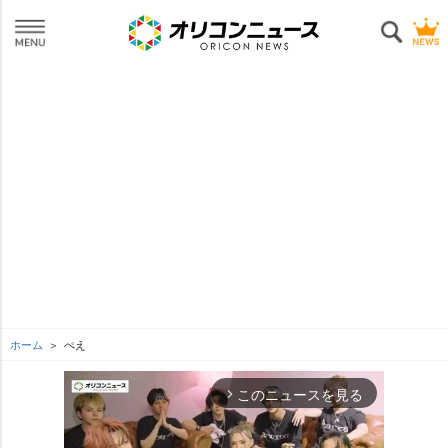
ホーム
ぺえ
このニュースを見る
arrow_forward_ios