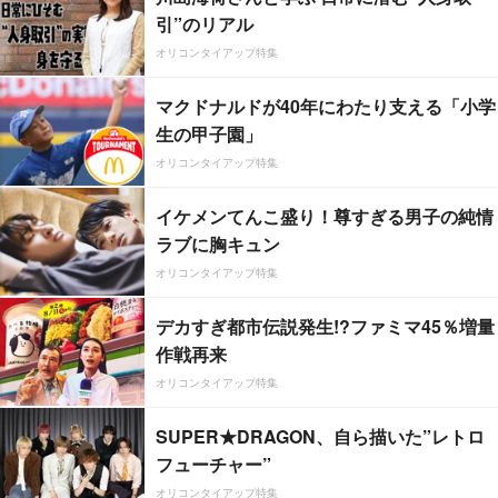
引”のリアル
オリコンタイアップ特集
マクドナルドが40年にわたり支える「小学
生の甲子園」
オリコンタイアップ特集
イケメンてんこ盛り！尊すぎる男子の純情
ラブに胸キュン
オリコンタイアップ特集
デカすぎ都市伝説発生!?ファミマ45％増量
作戦再来
オリコンタイアップ特集
SUPER★DRAGON、自ら描いた”レトロ
フューチャー”
オリコンタイアップ特集