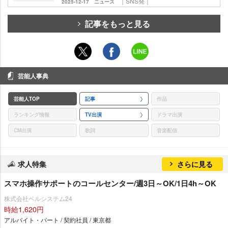
｜SNS発｜
2025-12-17
ニュース
記事をもっと見る
芸能人事典
芸能人TOP
記事
作品
ランキング情報
TV出演
ドラマ出演
CM出演
歌詞
音楽配信
求人特集
さらに見る
スマホ操作サポートのコールセンター/週3日～OK/1日4h～OK
株式会社ベルシステム24
時給1,620円
アルバイト・パート / 契約社員 / 東京都