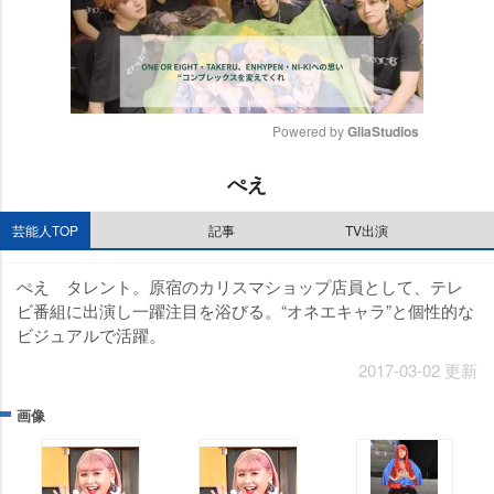
Powered by 
GliaStudios
M
ぺえ
u
t
芸能人TOP
記事
TV出演
e
ぺえ タレント。原宿のカリスマショップ店員として、テレ
ビ番組に出演し一躍注目を浴びる。“オネエキャラ”と個性的な
ビジュアルで活躍。
2017-03-02 更新
画像