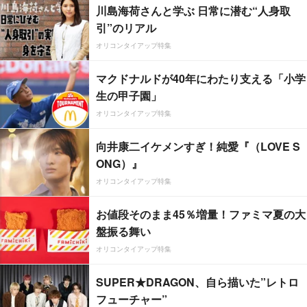
川島海荷さんと学ぶ 日常に潜む“人身取
引”のリアル
オリコンタイアップ特集
マクドナルドが40年にわたり支える「小学
生の甲子園」
オリコンタイアップ特集
向井康二イケメンすぎ！純愛『（LOVE S
ONG）』
オリコンタイアップ特集
お値段そのまま45％増量！ファミマ夏の大
盤振る舞い
オリコンタイアップ特集
SUPER★DRAGON、自ら描いた”レトロ
フューチャー”