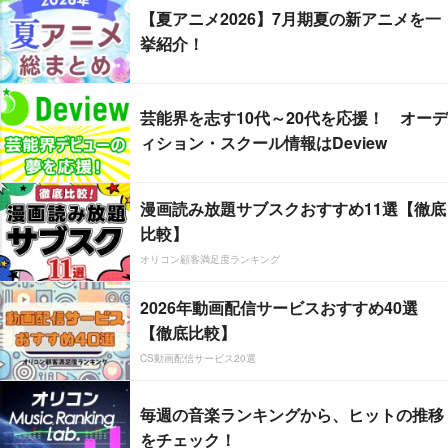
【夏アニメ2026】7月期夏の新アニメを一
挙紹介！
芸能界を志す10代～20代を応援！ オーデ
ィション・スクール情報はDeview
漫画読み放題サブスクおすすめ11選【徹底
比較】
オリコン顧客満足度ランキング
2026年動画配信サービスおすすめ40選
【徹底比較】
CS動画配信サービス20選
毎週の音楽ランキングから、ヒットの推移
をチェック！