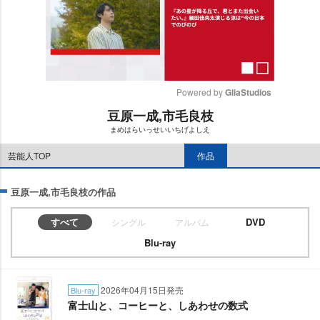
Powered by 
GliaStudios
豆原一成,市毛良枝
M
まめはらいっせいいちげよしえ
u
t
芸能人TOP
作品
e
豆原一成,市毛良枝の作品
すべて
DVD
シングル
アルバム
Blu-ray
2026年04月15日発売
Blu-ray
富士山と、コーヒーと、しあわせの数式