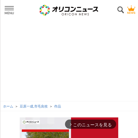
ホーム
豆原一成,市毛良枝
作品
このニュースを見る
arrow_forward_ios