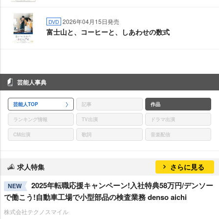
2026年04月15日発売
DVD
富士山と、コーヒーと、しあわせの数式
芸能人事典
芸能人TOP
記事
作品
ランキング情報
TV出演
ドラマ出演
CM出演
歌詞
音楽配信
求人特集
さらに見る
2025年転職応援キャンペーン!入社特典58万円/デンソー
NEW
で働こう!自動車工場で小型部品の検査業務 denso aichi
株式会社テクノスマイル