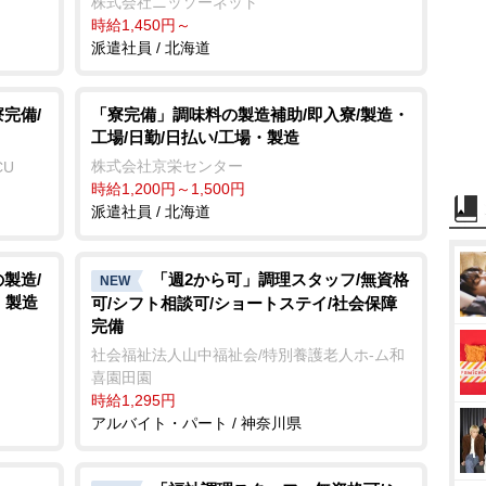
株式会社ニッソーネット
時給1,450円～
派遣社員 / 北海道
完備/
「寮完備」調味料の製造補助/即入寮/製造・
工場/日勤/日払い/工場・製造
株式会社京栄センター
CU
時給1,200円～1,500円
派遣社員 / 北海道
製造/
「週2から可」調理スタッフ/無資格
NEW
・製造
可/シフト相談可/ショートステイ/社会保障
完備
社会福祉法人山中福祉会/特別養護老人ホ-ム和
喜園田園
時給1,295円
アルバイト・パート / 神奈川県