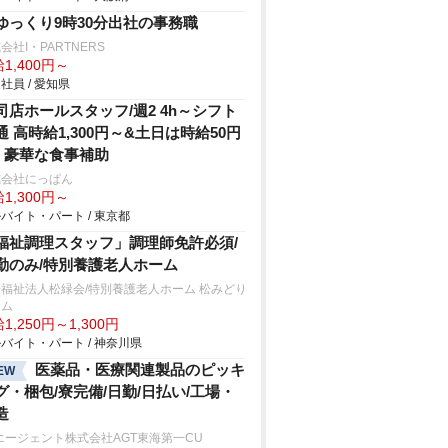
ゆっくり9時30分出社の事務職
会社I・PARTNERS
1,400円～
社員 / 愛知県
司店ホールスタッフ/週2 4h～シフト
通 高時給1,300円～&土日は時給50円
P 豪華な食事補助
式会社にっぱん
1,300円～
バイト・パート / 東京都
福祉調理スタッフ」調理師免許必須/
勤のみ/特別養護老人ホーム
福祉法人松緑会/特別養護老人ホーム 松みどり
ーム
1,250円～1,300円
バイト・パート / 神奈川県
医薬品・医療関連製品のピッキ
EW
グ・梱包/寮完備/日勤/日払い/工場・
造
エージェント株式会社AGT東海第一CU