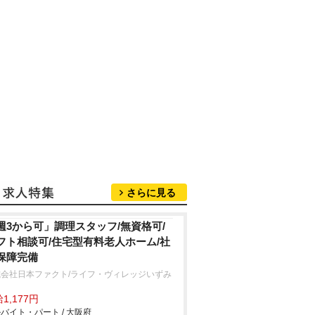
さらに見る
週3から可」調理スタッフ/無資格可/
フト相談可/住宅型有料老人ホーム/社
保障完備
式会社日本ファクト/ライフ・ヴィレッジいずみ
中
1,177円
バイト・パート / 大阪府