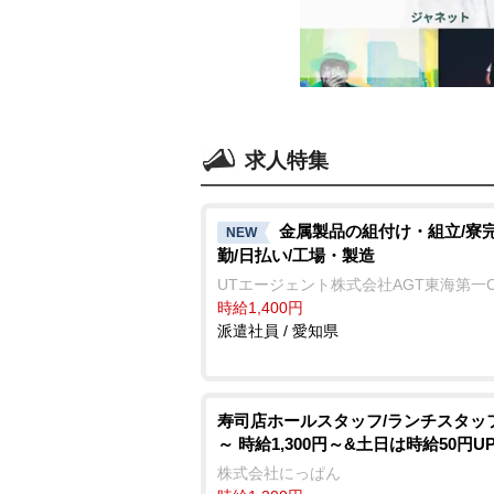
求人特集
金属製品の組付け・組立/寮完
NEW
勤/日払い/工場・製造
UTエージェント株式会社AGT東海第一
時給1,400円
派遣社員 / 愛知県
寿司店ホールスタッフ/ランチスタッフ
～ 時給1,300円～&土日は時給50円U
株式会社にっぱん