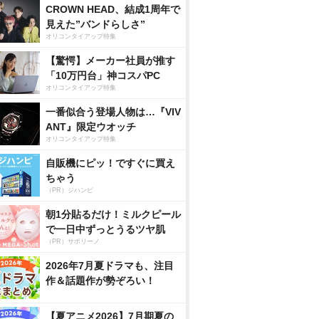
CROWN HEAD、結成1周年で
見えた”バンドらしさ”
オリコンタイアップ特集
【驚愕】メーカー社員が推す
「10万円台」神コスパPC
オリコンタイアップ特集
一番似合う登場人物は…『VIV
ANT』限定ウオッチ
オリコンタイアップ特集
自販機にピッ！ですぐに買え
ちゃう
（PR）ジハンピ
朝1分貼るだけ！ミルクピール
で一日中ずっとうるツヤ肌
（PR）サボリーノ
2026年7月夏ドラマも、注目
作＆話題作が勢ぞろい！
【夏アニメ2026】7月期夏の