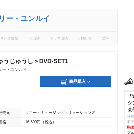
,リー・ユンルイ
キング情報
TV出演
ドラマ出演
CM出演
歌詞
うじゅうし＞DVD-SET1
リー・ユンルイ
商品購入
「
シ
会
発売元
ソニー・ミュージックソリューションズ
株
府
価格
16,500円（税込）
時給
アル