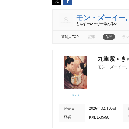
モン・ズーイー
もんずーいーりーゆんるい
芸能人TOP
記事
作品
ラン
九重紫＜きゅ
モン・ズーイー,
DVD
発売日
2026年02月06日
品番
KXBL-85/90