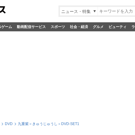
ニュース・特集
&ゲーム
動画配信サービス
スポーツ
社会・経済
グルメ
ビューティ
ラ
DVD
九重紫＜きゅうじゅうし＞DVD-SET1