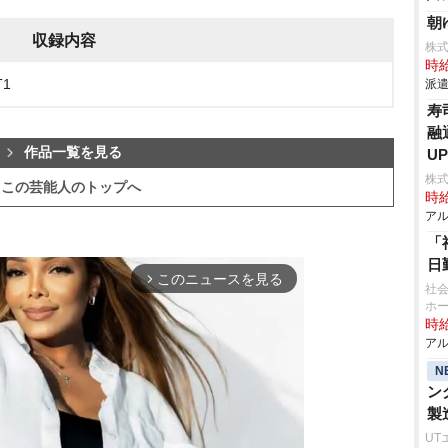
朝
収録内容
株式
時給
1
派遣
寿
融
作品一覧を見る
U
株
この芸能人のトップへ
時給
アル
「
日
このニュースを見る
arrow_forward_ios
社会
ホ
時給
アル
N
ン
製
UT