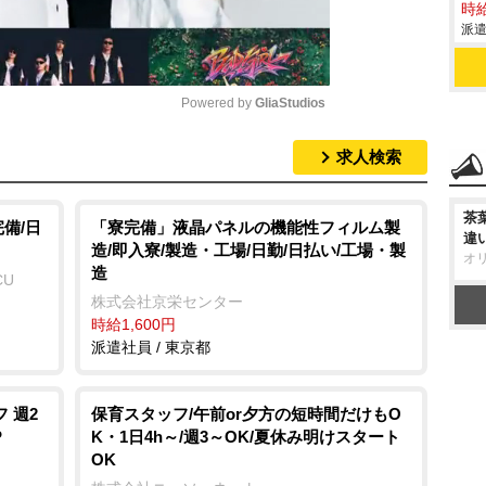
時給
派遣
Powered by 
GliaStudios
求人検索
M
u
茶
t
備/日
「寮完備」液晶パネルの機能性フィルム製
違
造/即入寮/製造・工場/日勤/日払い/工場・製
e
オ
造
CU
株式会社京栄センター
時給1,600円
派遣社員 / 東京都
 週2
保育スタッフ/午前or夕方の短時間だけもO
P
K・1日4h～/週3～OK/夏休み明けスタート
OK