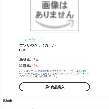
シングル
ウワサのシャイガール
SHY
最高順位：
2
位
登場回数：
1
回
※「登場回数」は
you大樹
および法人向けサービス・
ORICON
BiZ online
で公開しております週間シングルランキングTOP200
のランクイン回数を掲載しています。
商品購入
収録曲