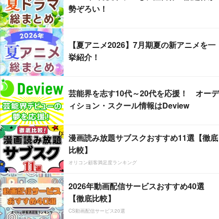
勢ぞろい！
【夏アニメ2026】7月期夏の新アニメを一
挙紹介！
芸能界を志す10代～20代を応援！ オーデ
ィション・スクール情報はDeview
漫画読み放題サブスクおすすめ11選【徹底
比較】
オリコン顧客満足度ランキング
2026年動画配信サービスおすすめ40選
【徹底比較】
CS動画配信サービス20選