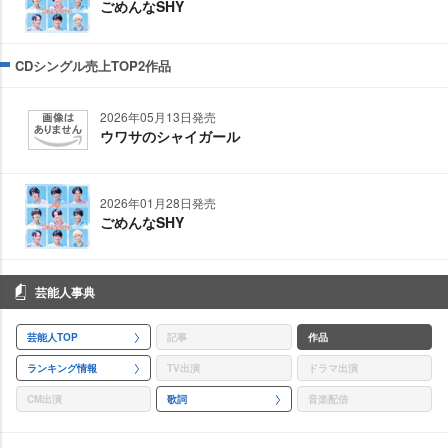
ごめんなSHY
CDシングル売上TOP2作品
2026年05月13日発売
ウワサのシャイガール
2026年01月28日発売
ごめんなSHY
芸能人事典
芸能人TOP
記事
作品
ランキング情報
TV出演
ドラマ出演
CM出演
歌詞
音楽配信