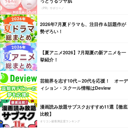
っとうるツヤ肌
（PR）サボリーノ
2026年7月夏ドラマも、注目作＆話題作が
勢ぞろい！
【夏アニメ2026】7月期夏の新アニメを一
挙紹介！
芸能界を志す10代～20代を応援！ オーデ
ィション・スクール情報はDeview
漫画読み放題サブスクおすすめ11選【徹底
比較】
オリコン顧客満足度ランキング