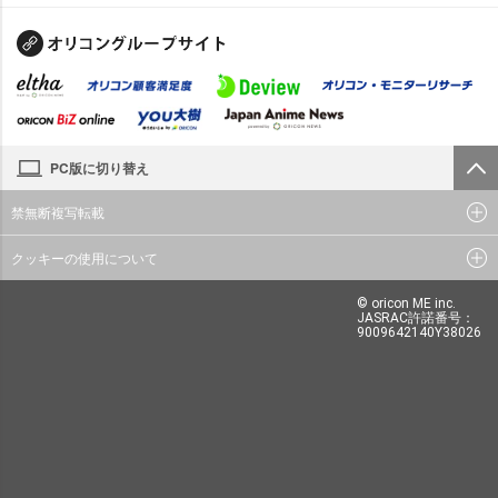
PC版に切り替え
禁無断複写転載
クッキーの使用について
© oricon ME inc.
JASRAC許諾番号：
9009642140Y38026