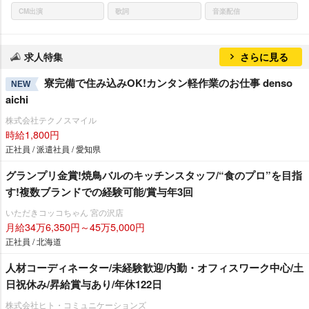
CM出演
歌詞
音楽配信
求人特集
さらに見る
寮完備で住み込みOK!カンタン軽作業のお仕事 denso
NEW
aichi
株式会社テクノスマイル
時給1,800円
正社員 / 派遣社員 / 愛知県
グランプリ金賞!焼鳥バルのキッチンスタッフ/“食のプロ”を目指
す!複数ブランドでの経験可能/賞与年3回
いただきコッコちゃん 宮の沢店
月給34万6,350円～45万5,000円
正社員 / 北海道
人材コーディネーター/未経験歓迎/内勤・オフィスワーク中心/土
日祝休み/昇給賞与あり/年休122日
株式会社ヒト・コミュニケーションズ