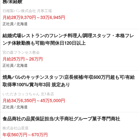
務/未経験
日糧製パン株式会社 月寒工場
月給28万9,370円～33万6,945円
正社員 / 北海道
結婚式場レストランのフレンチ料理人/調理スタッフ・本格フレ
ンチ体験勤務も可能/年間休日120日以上
宮の森フランセス教会
月給25万円～26万円
正社員 / 北海道
焼鳥バルのキッチンスタッフ/店長候補/年収600万円超も可/有給
取得率100%/賞与年3回 規定あり
いただきコッコちゃん 北1条店
月給34万6,350円～45万5,000円
正社員 / 北海道
食品商社の品質保証担当/大手商社グループ菓子専門商社
株式会社山星屋
年収560万円～670万円