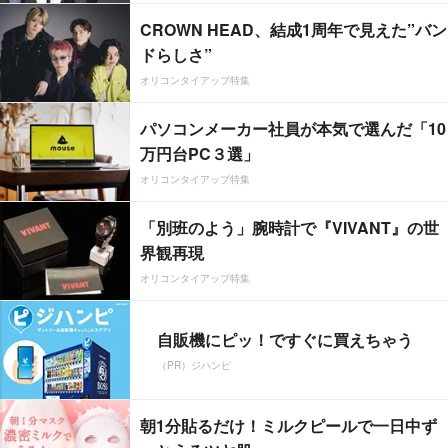
CROWN HEAD、結成1周年で見えた”バン
ドらしさ”
オリコンタイアップ特集
パソコンメーカー社員が本気で選んだ「10
万円台PC３選」
オリコンタイアップ特集
「別班のよう」腕時計で『VIVANT』の世
界観再現
オリコンタイアップ特集
自販機にピッ！ですぐに買えちゃう
（PR）ジハンピ
朝1分貼るだけ！ミルクピールで一日中ず