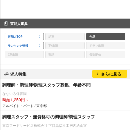
芸能人事典
芸能人TOP
記事
作品
ランキング情報
TV出演
ドラマ出演
CM出演
歌詞
音楽配信
求人特集
さらに見る
調理師・調理師/調理スタッフ募集、年齢不問
なないろ保育園
時給1,250円～
アルバイト・パート / 東京都
調理スタッフ・無資格可の調理師/調理スタッフ
東京フードサービス株式会社 下目黒福祉工房内給食室