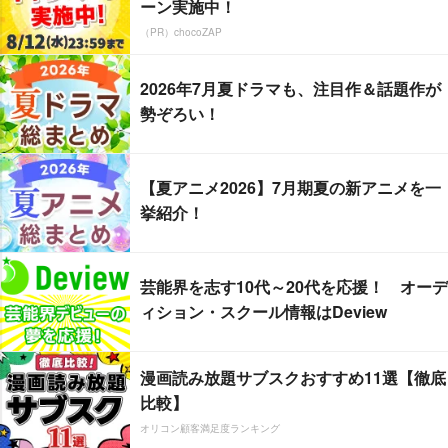
ーン実施中！
（PR）chocoZAP
2026年7月夏ドラマも、注目作＆話題作が
勢ぞろい！
【夏アニメ2026】7月期夏の新アニメを一
挙紹介！
芸能界を志す10代～20代を応援！ オーデ
ィション・スクール情報はDeview
漫画読み放題サブスクおすすめ11選【徹底
比較】
オリコン顧客満足度ランキング