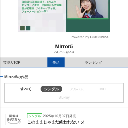
Powered by 
GliaStudios
Mirror5
M
みらーふぁいぶ
u
t
芸能人TOP
作品
ランキング
e
Mirror5の作品
すべて
シングル
アルバム
DVD
Blu-ray
2025年10月07日発売
シングル
このままじゃまだ終われないっ!