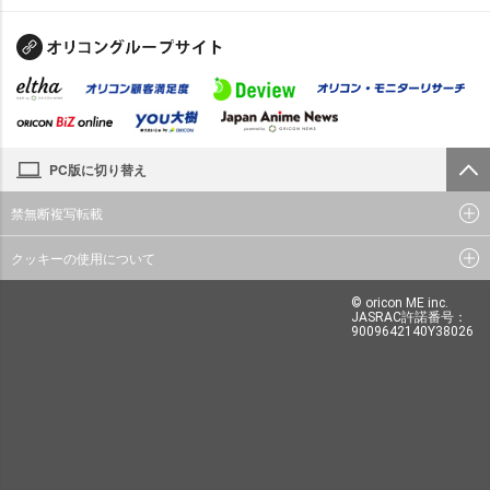
PC版に切り替え
禁無断複写転載
クッキーの使用について
© oricon ME inc.
JASRAC許諾番号：
9009642140Y38026