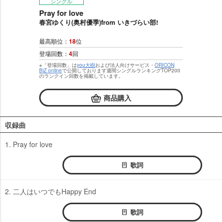
シングル
Pray for love
春宮ゆくり(奥村優季)from いきづらい部!
最高順位：
18
位
登場回数：
4
回
※「登場回数」は
you大樹
および法人向けサービス・
ORICON
BiZ online
で公開しております週間シングルランキングTOP200
のランクイン回数を掲載しています。
商品購入
収録曲
1. Pray for love
歌詞
2. 二人はいつでもHappy End
歌詞