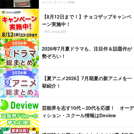
オリコンタイアップ特集
【8月12日まで！】チョコザップキャンペ
ーン実施中！
（PR）chocoZAP
2026年7月夏ドラマも、注目作＆話題作が
勢ぞろい！
【夏アニメ2026】7月期夏の新アニメを一
挙紹介！
芸能界を志す10代～20代を応援！ オーデ
ィション・スクール情報はDeview