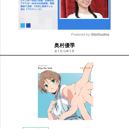
Powered by 
GliaStudios
奥村優季
M
おくむらゆうき
u
t
e