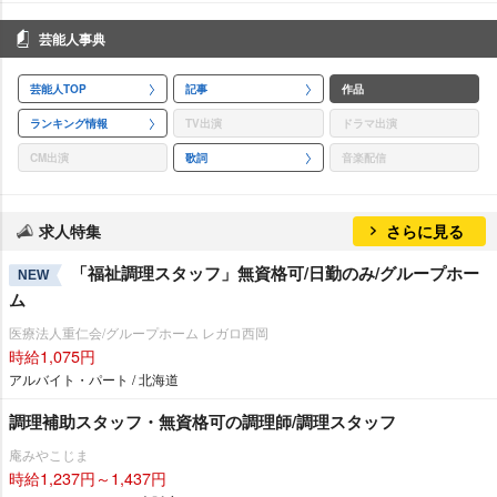
芸能人事典
芸能人TOP
記事
作品
ランキング情報
TV出演
ドラマ出演
CM出演
歌詞
音楽配信
求人特集
さらに見る
「福祉調理スタッフ」無資格可/日勤のみ/グループホー
NEW
ム
医療法人重仁会/グループホーム レガロ西岡
時給1,075円
アルバイト・パート / 北海道
調理補助スタッフ・無資格可の調理師/調理スタッフ
庵みやこじま
時給1,237円～1,437円