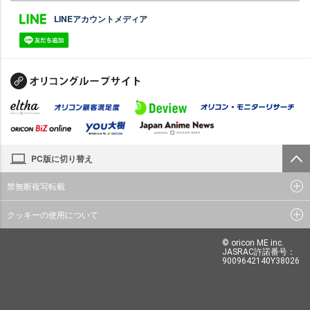
LINEアカウントメディア
PC版に切り替え
禁無断複写転載
クッキーの使用について
© oricon ME inc.
JASRAC許諾番号：
9009642140Y38026