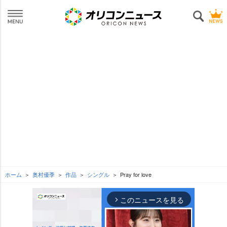
ホーム
奥村優季
作品
シングル
Pray for love
このニュースを見る
arrow_forward_ios