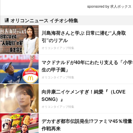
sponsored by 求人ボックス
オリコンニュース イチオシ特集
川島海荷さんと学ぶ 日常に潜む“人身取
引”のリアル
オリコンタイアップ特集
マクドナルドが40年にわたり支える「小学
生の甲子園」
オリコンタイアップ特集
向井康二イケメンすぎ！純愛『（LOVE
SONG）』
オリコンタイアップ特集
デカすぎ都市伝説発生!?ファミマ45％増量
作戦再来