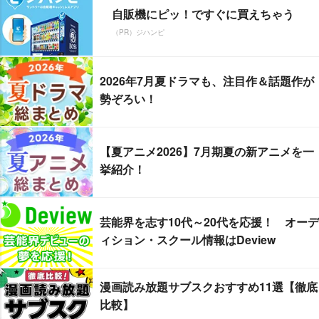
自販機にピッ！ですぐに買えちゃう
（PR）ジハンピ
2026年7月夏ドラマも、注目作＆話題作が
勢ぞろい！
【夏アニメ2026】7月期夏の新アニメを一
挙紹介！
芸能界を志す10代～20代を応援！ オーデ
ィション・スクール情報はDeview
漫画読み放題サブスクおすすめ11選【徹底
比較】