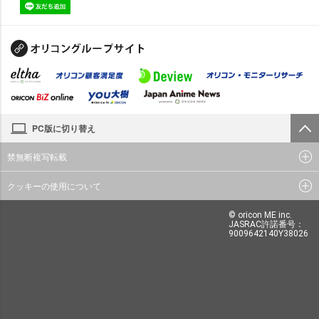
PC版に切り替え
禁無断複写転載
クッキーの使用について
© oricon ME inc.
JASRAC許諾番号：
9009642140Y38026