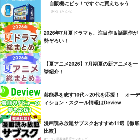
自販機にピッ！ですぐに買えちゃう
（PR）ジハンピ
2026年7月夏ドラマも、注目作＆話題作が
勢ぞろい！
【夏アニメ2026】7月期夏の新アニメを一
挙紹介！
芸能界を志す10代～20代を応援！ オーデ
ィション・スクール情報はDeview
漫画読み放題サブスクおすすめ11選【徹底
比較】
オリコン顧客満足度ランキング