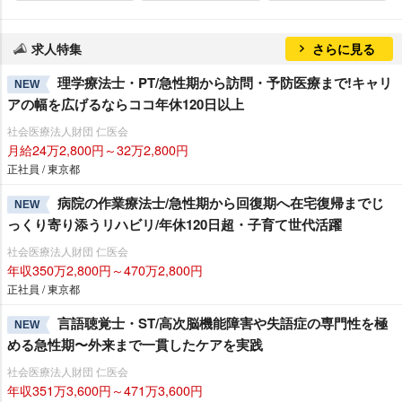
求人特集
さらに見る
理学療法士・PT/急性期から訪問・予防医療まで!キャリ
NEW
アの幅を広げるならココ年休120日以上
社会医療法人財団 仁医会
月給24万2,800円～32万2,800円
正社員 / 東京都
病院の作業療法士/急性期から回復期へ在宅復帰までじ
NEW
っくり寄り添うリハビリ/年休120日超・子育て世代活躍
社会医療法人財団 仁医会
年収350万2,800円～470万2,800円
正社員 / 東京都
言語聴覚士・ST/高次脳機能障害や失語症の専門性を極
NEW
める急性期〜外来まで一貫したケアを実践
社会医療法人財団 仁医会
年収351万3,600円～471万3,600円