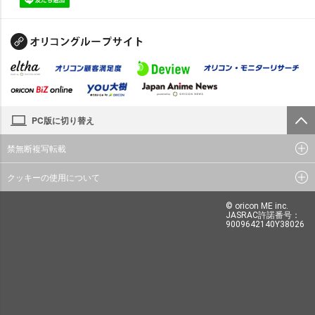
PC版に切り替え
禁無断複写転載
クッキーの使用について
© oricon ME inc.
JASRAC許諾番号：
9009642140Y38026