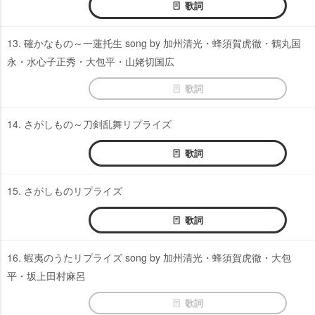
歌詞
13. 確かなもの～一蓮托生 song by 加州清光・蜂須賀虎徹・鶴丸国
永・水心子正秀・大包平・山姥切国広
歌詞
14. さがしもの～刀剣乱舞リプライズ
歌詞
15. さがしものリプライズ
歌詞
16. 蝦夷のうたリプライズ song by 加州清光・蜂須賀虎徹・大包
平・坂上田村麻呂
歌詞