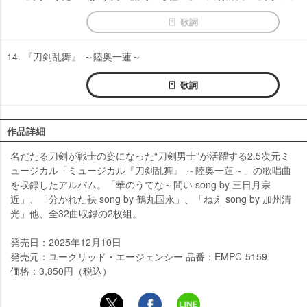
歌詞
14. 『刀剣乱舞』 ～陸奥一蓮～
歌詞
作品詳細
名だたる刀剣が戦士の姿になった“刀剣男士”が活躍する2.5次元ミ
ュージカル「ミュージカル『刀剣乱舞』 ～陸奥一蓮～」の歌唱曲
を収録したアルバム。「華のうてな～問い song by 三日月宗
近」、「分かれた袂 song by 鶴丸国永」、「ねえ song by 加州清
光」他、全32曲収録の2枚組。
発売日：2025年12月10日
発売元：ユークリッド・エージェンシー 品番：EMPC-5159
価格：3,850円（税込）