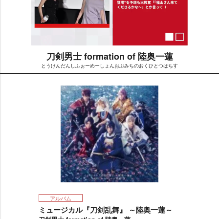
刀剣男士 formation of 陸奥一蓮
とうけんだんしふぉーめーしょんおぶみちのおくひとつはちす
M
u
t
e
アルバム
ミュージカル『刀剣乱舞』 ～陸奥一蓮～