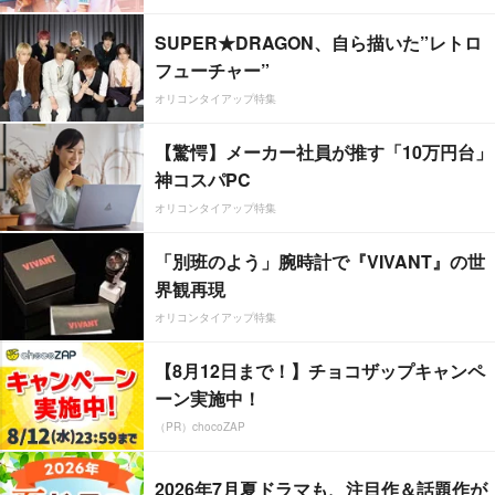
SUPER★DRAGON、自ら描いた”レトロ
フューチャー”
オリコンタイアップ特集
【驚愕】メーカー社員が推す「10万円台」
神コスパPC
オリコンタイアップ特集
「別班のよう」腕時計で『VIVANT』の世
界観再現
オリコンタイアップ特集
【8月12日まで！】チョコザップキャンペ
ーン実施中！
（PR）chocoZAP
2026年7月夏ドラマも、注目作＆話題作が