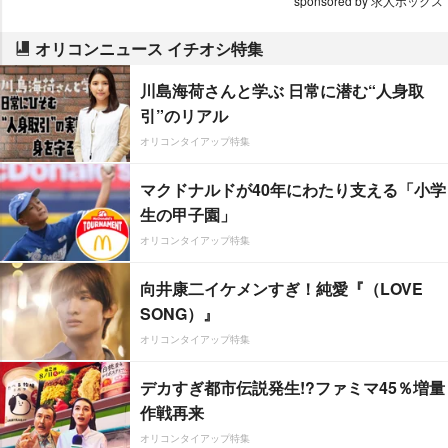
sponsored by 求人ボックス
オリコンニュース イチオシ特集
川島海荷さんと学ぶ 日常に潜む“人身取
引”のリアル
オリコンタイアップ特集
マクドナルドが40年にわたり支える「小学
生の甲子園」
オリコンタイアップ特集
向井康二イケメンすぎ！純愛『（LOVE
SONG）』
オリコンタイアップ特集
デカすぎ都市伝説発生!?ファミマ45％増量
作戦再来
オリコンタイアップ特集