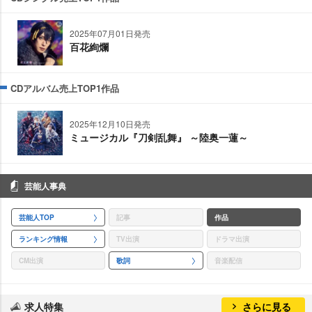
2025年07月01日発売
百花絢爛
CDアルバム売上TOP1作品
2025年12月10日発売
ミュージカル『刀剣乱舞』 ～陸奥一蓮～
芸能人事典
芸能人TOP
記事
作品
ランキング情報
TV出演
ドラマ出演
CM出演
歌詞
音楽配信
求人特集
さらに見る