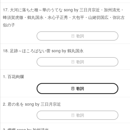
17. 大河に落ちた種～華のうてな song by 三日月宗近・加州清光・
蜂須賀虎徹・鶴丸国永・水心子正秀・大包平・山姥切国広・弥比古
似の子
歌詞
18. 足跡～ほころばない蕾 song by 鶴丸国永
歌詞
1. 百花絢爛
歌詞
2. 君の名を song by 三日月宗近
歌詞
3. 燦燦 song by 加州清光