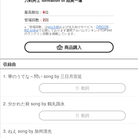
刀剣男士 formation of 陸奥一蓮
最高順位：
6
位
登場回数：
2
回
※「登場回数」は
you大樹
および法人向けサービス・
ORICON
BiZ online
で公開しております週間アルバムランキングTOP300
のランクイン回数を掲載しています。
商品購入
収録曲
1. 華のうてな～問い song by 三日月宗近
歌詞
2. 分かれた袂 song by 鶴丸国永
歌詞
3. ねえ song by 加州清光