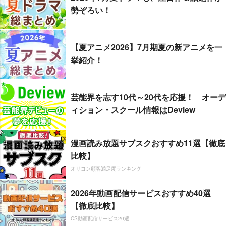
勢ぞろい！
【夏アニメ2026】7月期夏の新アニメを一
挙紹介！
芸能界を志す10代～20代を応援！ オーデ
ィション・スクール情報はDeview
漫画読み放題サブスクおすすめ11選【徹底
比較】
オリコン顧客満足度ランキング
2026年動画配信サービスおすすめ40選
【徹底比較】
CS動画配信サービス20選