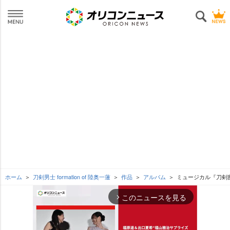
ホーム
刀剣男士 formation of 陸奥一蓮
作品
アルバム
ミュージカル『刀剣
このニュースを見る
arrow_forward_ios