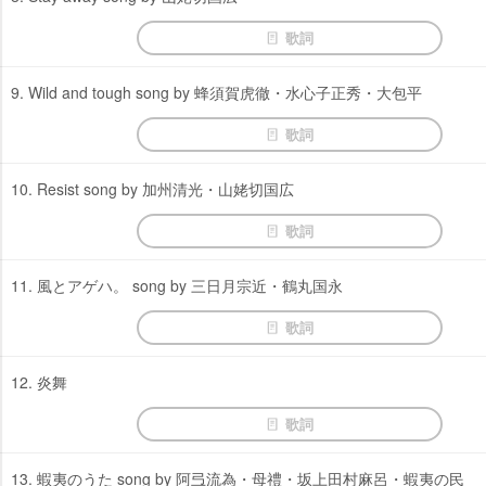
歌詞
9. Wild and tough song by 蜂須賀虎徹・水心子正秀・大包平
歌詞
10. Resist song by 加州清光・山姥切国広
歌詞
11. 風とアゲハ。 song by 三日月宗近・鶴丸国永
歌詞
12. 炎舞
歌詞
13. 蝦夷のうた song by 阿弖流為・母禮・坂上田村麻呂・蝦夷の民