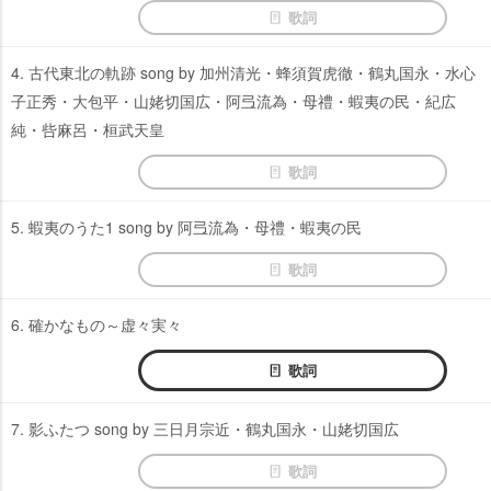
歌詞
4. 古代東北の軌跡 song by 加州清光・蜂須賀虎徹・鶴丸国永・水心
子正秀・大包平・山姥切国広・阿弖流為・母禮・蝦夷の民・紀広
純・呰麻呂・桓武天皇
歌詞
5. 蝦夷のうた1 song by 阿弖流為・母禮・蝦夷の民
歌詞
6. 確かなもの～虚々実々
歌詞
7. 影ふたつ song by 三日月宗近・鶴丸国永・山姥切国広
歌詞