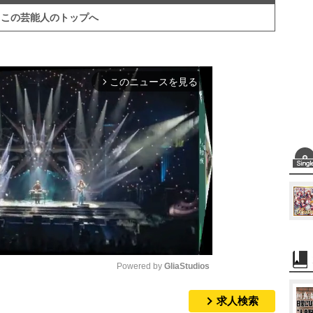
この芸能人のトップへ
このニュースを見る
arrow_forward_ios
Powered by 
GliaStudios
求人検索
M