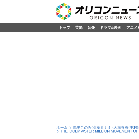
トップ
芸能
音楽
ドラマ&映画
アニメ
ホーム
馬場このみ(高橋ミナミ),天海春香(中村繪
THE IDOLM@STER MILLION MOVEMENT OF “S