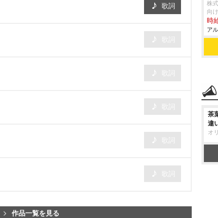
株
歌詞
向け
時給
アル
歌詞
歌詞
歌詞
茶
違
オ
歌詞
歌詞
作品一覧を見る