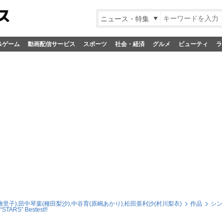
ニュース・特集
&ゲーム
動画配信サービス
スポーツ
社会・経済
グルメ
ビューティ
ラ
里子),田中琴葉(種田梨沙),中谷育(原嶋あかり),松田亜利沙(村川梨衣)
作品
シ
TARS” Bestest!!