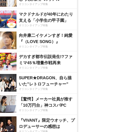
オリコンタイアップ特集
マクドナルドが40年にわたり
支える「小学生の甲子園」
オリコンタイアップ特集
向井康二イケメンすぎ！純愛
『（LOVE SONG）』
オリコンタイアップ特集
デカすぎ都市伝説発生!?ファ
ミマ45％増量作戦再来
オリコンタイアップ特集
SUPER★DRAGON、自ら描
いた”レトロフューチャー”
オリコンタイアップ特集
【驚愕】メーカー社員が推す
「10万円台」神コスパPC
オリコンタイアップ特集
『VIVANT』限定ウオッチ、プ
ロデューサーの感想は
オリコンタイアップ特集