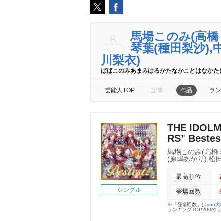
馬場このみ(高橋
琴葉(種田梨沙),
川梨衣)
ばばこのみあまみはるかたなかことはなかた
芸能人TOP
記事
作品
ラン
THE IDOL
RS” Bestes
馬場このみ(高橋ミ
(原嶋あかり),松
最高順位
シングル
登場回数
※「登場回数」は
you
ランキングTOP200