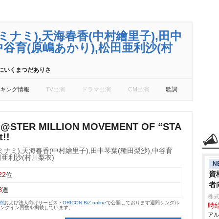
ミナミ),天海春香(中村繪里子),田中
中谷育(原嶋あかり),松田亜利沙(村
にいくまつだありさ
キング情報
TV出演
ドラマ出演
CM出演
歌詞
M@STER MILLION MOVEMENT OF “STA
t!!
ナミ),天海春香(中村繪里子),田中琴葉(種田梨沙),中谷育
田亜利沙(村川梨衣)
N
資
22
位
者
8
週
株式
大樹
および法人向けサービス・
ORICON BiZ online
で公開しております週間シングル
時給
のランクイン回数を掲載しています。
アル