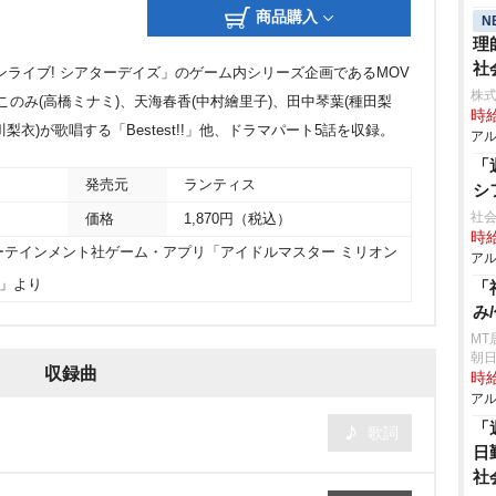
商品購入
N
理
社
ンライブ! シアターデイズ」のゲーム内シリーズ企画であるMOV
株式
、馬場このみ(高橋ミナミ)、天海春香(中村繪里子)、田中琴葉(種田梨
時給
梨衣)が歌唱する「Bestest!!」他、ドラマパート5話を収録。
アル
「
発売元
ランティス
シ
社
価格
1,870円（税込）
時給
ーテインメント社ゲーム・アプリ「アイドルマスター ミリオン
アル
ズ」より
「
み
MT
朝日
収録曲
時給
アル
「
歌詞
日
社