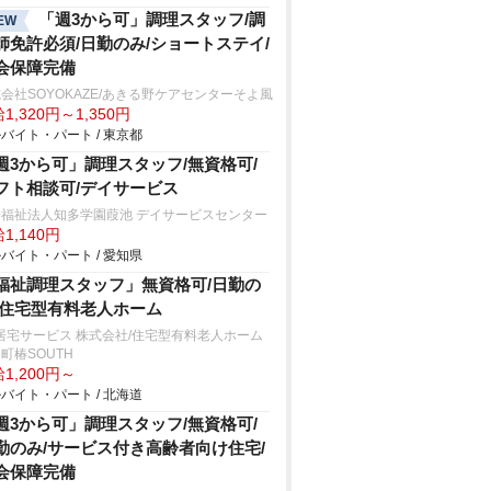
「週3から可」調理スタッフ/調
EW
師免許必須/日勤のみ/ショートステイ/
会保障完備
会社SOYOKAZE/あきる野ケアセンターそよ風
1,320円～1,350円
バイト・パート / 東京都
週3から可」調理スタッフ/無資格可/
フト相談可/デイサービス
会福祉法人知多学園葭池 デイサービスセンター
1,140円
バイト・パート / 愛知県
福祉調理スタッフ」無資格可/日勤の
/住宅型有料老人ホーム
居宅サービス 株式会社/住宅型有料老人ホーム
町椿SOUTH
1,200円～
バイト・パート / 北海道
週3から可」調理スタッフ/無資格可/
勤のみ/サービス付き高齢者向け住宅/
会保障完備