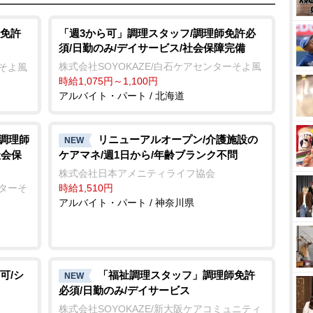
u
t
免許
「週3から可」調理スタッフ/調理師免許必
須/日勤のみ/デイサービス/社会保障完備
e
株式会社SOYOKAZE/白石ケアセンターそよ風
ーそよ風
時給1,075円～1,100円
アルバイト・パート / 北海道
/調理師
リニューアルオープン/介護施設の
NEW
社会保
ケアマネ/週1日から/年齢ブランク不問
株式会社日本アメニティライフ協会
ンターそ
時給1,510円
アルバイト・パート / 神奈川県
可/シ
「福祉調理スタッフ」調理師免許
NEW
必須/日勤のみ/デイサービス
株式会社SOYOKAZE/新大阪ケアコミュニティ