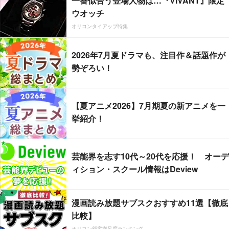
一番似合う登場人物は…『VIVANT』限定
ウオッチ
オリコンタイアップ特集
2026年7月夏ドラマも、注目作＆話題作が
勢ぞろい！
【夏アニメ2026】7月期夏の新アニメを一
挙紹介！
芸能界を志す10代～20代を応援！ オーデ
ィション・スクール情報はDeview
漫画読み放題サブスクおすすめ11選【徹底
比較】
オリコン顧客満足度ランキング