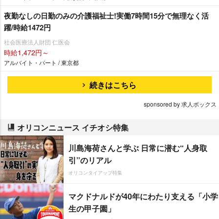
夜勤なしの日勤のみの介護福祉士!実働7時間15分で無理なく活
躍/時給1472円
社会医療法人財団 仁医会
時給1,472円～
アルバイト・パート / 東京都
続きはこちら
sponsored by 求人ボックス
オリコンニュース イチオシ特集
川島海荷さんと学ぶ 日常に潜む“人身取
引”のリアル
オリコンタイアップ特集
マクドナルドが40年にわたり支える「小学
生の甲子園」