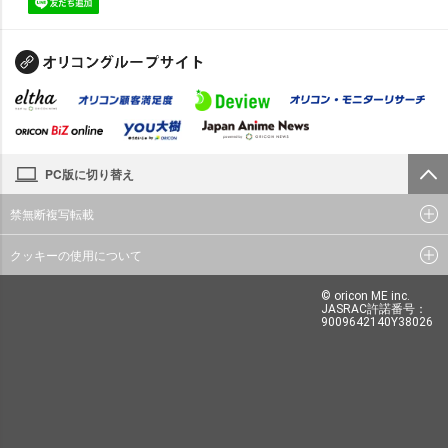
PC版に切り替え
禁無断複写転載
クッキーの使用について
© oricon ME inc.
JASRAC許諾番号：
9009642140Y38026