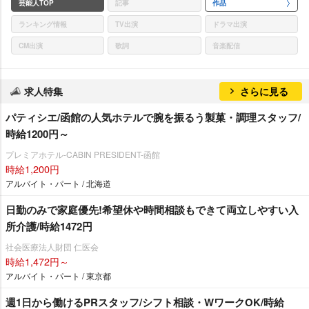
芸能人TOP
記事
作品
ランキング情報
TV出演
ドラマ出演
CM出演
歌詞
音楽配信
求人特集
さらに見る
パティシエ/函館の人気ホテルで腕を振るう製菓・調理スタッフ/
時給1200円～
プレミアホテル-CABIN PRESIDENT-函館
時給1,200円
アルバイト・パート / 北海道
日勤のみで家庭優先!希望休や時間相談もできて両立しやすい入
所介護/時給1472円
社会医療法人財団 仁医会
時給1,472円～
アルバイト・パート / 東京都
週1日から働けるPRスタッフ/シフト相談・WワークOK/時給