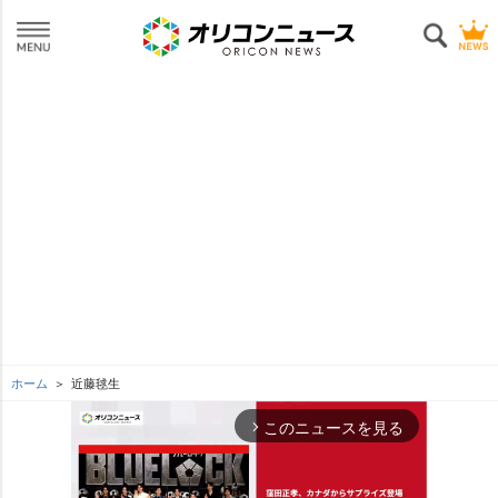
ホーム
近藤毬生
このニュースを見る
arrow_forward_ios