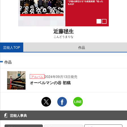
近藤毬生
こんどうまりな
M
芸能人TOP
作品
u
t
e
作品
2024年09月13日発売
アルバム
オーベルマンの谷 初稿
芸能人事典