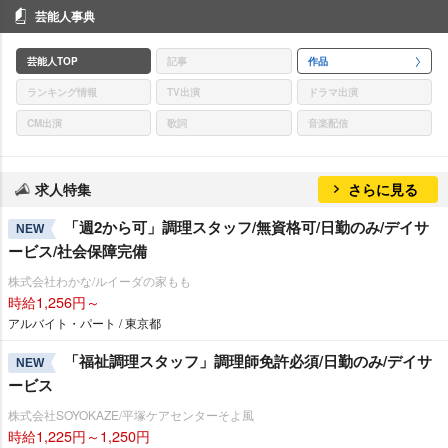
芸能人事典
芸能人TOP
記事
作品
ランキング情報
TV出演
ドラマ出演
CM出演
歌詞
音楽配信
求人特集
さらに見る
「週2から可」調理スタッフ/無資格可/日勤のみ/デイサ
NEW
ービス/社会保障完備
株式会社わかな/ルイーダの家もも
時給1,256円～
アルバイト・パート / 東京都
「福祉調理スタッフ」調理師免許必須/日勤のみ/デイサ
NEW
ービス
株式会社SOYOKAZE/平塚ケアセンターそよ風
時給1,225円～1,250円