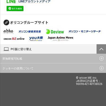
LINEアカウントメディア
PC版に切り替え
禁無断複写転載
クッキーの使用について
© oricon ME inc.
JASRAC許諾番号：
9009642140Y38026