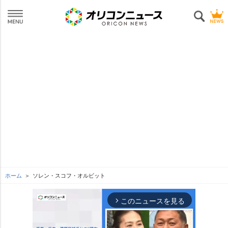
ホーム
ソレン・スコフ・オルビット
このニュースを見る
arrow_forward_ios