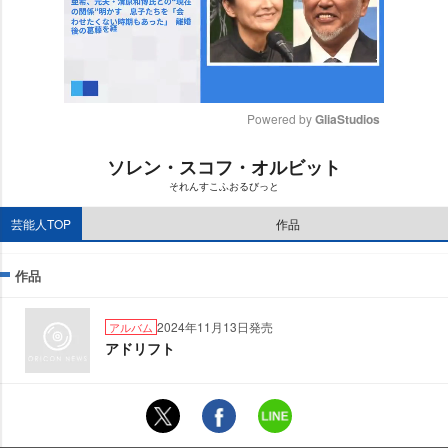
Powered by 
GliaStudios
M
ソレン・スコフ・オルビット
u
それんすこふおるびっと
t
e
芸能人TOP
作品
作品
2024年11月13日発売
アルバム
アドリフト