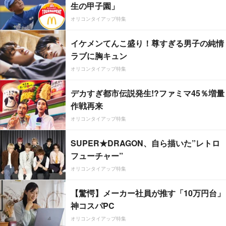
生の甲子園」
オリコンタイアップ特集
イケメンてんこ盛り！尊すぎる男子の純情
ラブに胸キュン
オリコンタイアップ特集
デカすぎ都市伝説発生!?ファミマ45％増量
作戦再来
オリコンタイアップ特集
SUPER★DRAGON、自ら描いた”レトロ
フューチャー”
オリコンタイアップ特集
【驚愕】メーカー社員が推す「10万円台」
神コスパPC
オリコンタイアップ特集