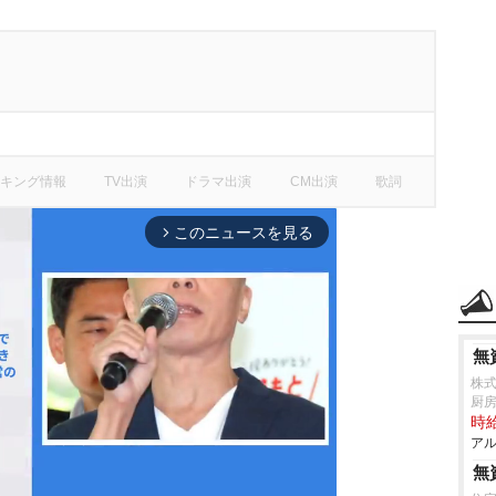
キング情報
TV出演
ドラマ出演
CM出演
歌詞
このニュースを見る
arrow_forward_ios
無
株
厨
時給
アル
無