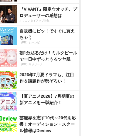
『VIVANT』限定ウオッチ、プ
ロデューサーの感想は
オリコンタイアップ特集
自販機にピッ！ですぐに買え
ちゃう
（PR）ジハンピ
朝1分貼るだけ！ミルクピール
で一日中ずっとうるツヤ肌
（PR）サボリーノ
2026年7月夏ドラマも、注目
作＆話題作が勢ぞろい！
【夏アニメ2026】7月期夏の
新アニメを一挙紹介！
芸能界を志す10代～20代を応
援！オーディション・スクー
ル情報はDeview