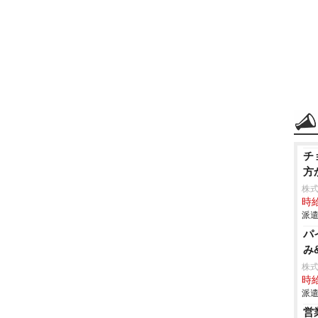
チ
方
株
時給
派遣
パ
み
株
時給
派遣
営