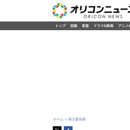
トップ
芸能
音楽
ドラマ&映画
アニメ
ホーム
頭士奈生樹