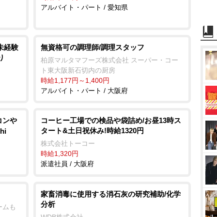
アルバイト・パート / 愛知県
未経験
無資格可の調理師/調理スタッフ
り
柏原マルタマフーズ株式会社 スーパー・コー
ト東大阪新石切内の厨房
時給1,177円～1,400円
アルバイト・パート / 大阪府
アコン
コーヒー工場での検品や袋詰め/お昼13時ス
タート&土日祝休み!時給1320円
hi
株式会社トーコー
時給1,320円
派遣社員 / 大阪府
家畜消毒に使用する消石灰の研究補助/化学
分析
ームも
WDB株式会社