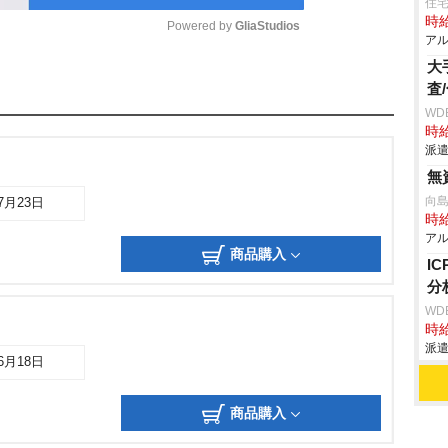
住
時給
Powered by 
GliaStudios
アル
大
M
査
u
WD
時給
t
派遣
e
無
向
07月23日
時給
アル
商品購入
I
分
WD
時給
派遣
06月18日
商品購入