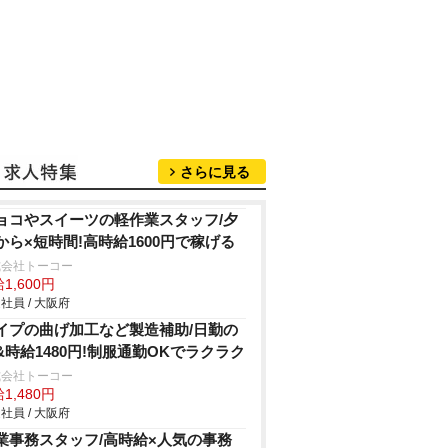
さらに見る
ョコやスイーツの軽作業スタッフ/夕
から×短時間!高時給1600円で稼げる
式会社トーコー
1,600円
社員 / 大阪府
イプの曲げ加工など製造補助/日勤の
&時給1480円!制服通勤OKでラクラク
式会社トーコー
1,480円
社員 / 大阪府
業事務スタッフ/高時給×人気の事務