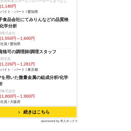
宅型有料老人ホームシルバーホームまつよし
1,140円
バイト・パート / 愛知県
手食品会社にてみりんなどの品質検
/化学分析
B株式会社
1,550円～1,600円
社員 / 愛知県
資格可の調理師/調理スタッフ
島明生苑
1,226円～1,281円
バイト・パート / 東京都
CPを用いた微量金属の組成分析/化学
析
B株式会社
1,800円～1,900円
社員 / 大阪府
続きはこちら
sponsored by 求人ボックス