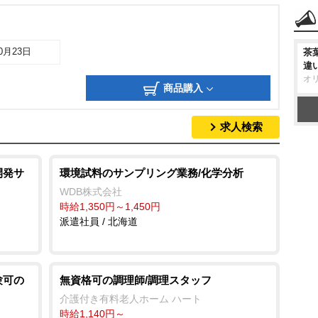
10月23日
茶
違
オ
商品購入
求人検索
開発サ
環境試料のサンプリング業務/化学分析
WDB株式会社
時給1,350円～1,450円
派遣社員 / 北海道
験可の
無資格可の調理師/調理スタッフ
介護付き有料老人ホーム ハート
時給1,140円～