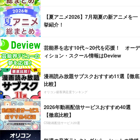
【夏アニメ2026】7月期夏の新アニメを一
挙紹介！
芸能界を志す10代～20代を応援！ オーデ
ィション・スクール情報はDeview
漫画読み放題サブスクおすすめ11選【徹底
比較】
オリコン顧客満足度ランキング
2026年動画配信サービスおすすめ40選
【徹底比較】
CS動画配信サービス20選