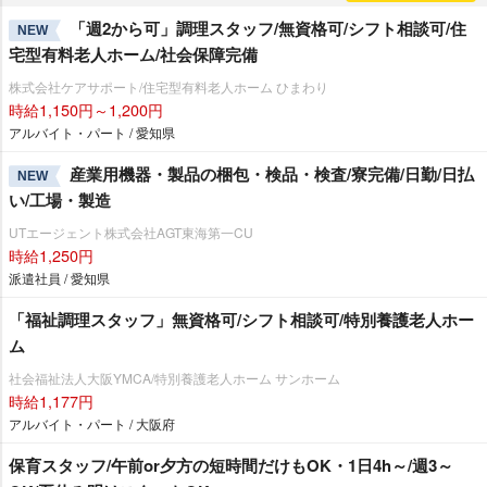
「週2から可」調理スタッフ/無資格可/シフト相談可/住
NEW
宅型有料老人ホーム/社会保障完備
株式会社ケアサポート/住宅型有料老人ホーム ひまわり
時給1,150円～1,200円
アルバイト・パート / 愛知県
産業用機器・製品の梱包・検品・検査/寮完備/日勤/日払
NEW
い/工場・製造
UTエージェント株式会社AGT東海第一CU
時給1,250円
派遣社員 / 愛知県
「福祉調理スタッフ」無資格可/シフト相談可/特別養護老人ホー
ム
社会福祉法人大阪YMCA/特別養護老人ホーム サンホーム
時給1,177円
アルバイト・パート / 大阪府
保育スタッフ/午前or夕方の短時間だけもOK・1日4h～/週3～