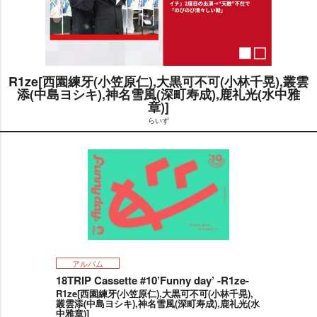
R1ze[西園練牙(小笠原仁),大黒可不可(小林千晃),叢雲
添(中島ヨシキ),神名雪風(深町寿成),鹿礼光(水中雅
章)]
M
u
らいず
t
e
アルバム
18TRIP Cassette #10’Funny day’ -R1ze-
R1ze[西園練牙(小笠原仁),大黒可不可(小林千晃),
叢雲添(中島ヨシキ),神名雪風(深町寿成),鹿礼光(水
中雅章)]