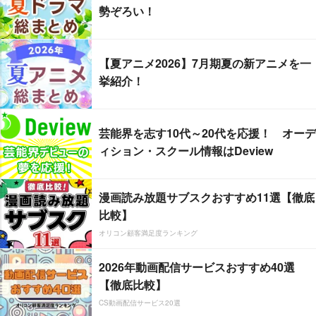
勢ぞろい！
【夏アニメ2026】7月期夏の新アニメを一
挙紹介！
芸能界を志す10代～20代を応援！ オーデ
ィション・スクール情報はDeview
漫画読み放題サブスクおすすめ11選【徹底
比較】
オリコン顧客満足度ランキング
2026年動画配信サービスおすすめ40選
【徹底比較】
CS動画配信サービス20選