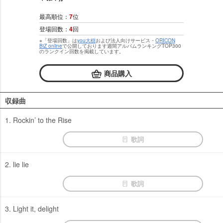
最高順位：
7
位
登場回数：
4
回
※「登場回数」は
you大樹
および法人向けサービス・
ORICON
BiZ online
で公開しております週間アルバムランキングTOP300
のランクイン回数を掲載しています。
商品購入
収録曲
1. Rockin’ to the Rise
歌詞
2. lie lie
歌詞
3. Light it, delight