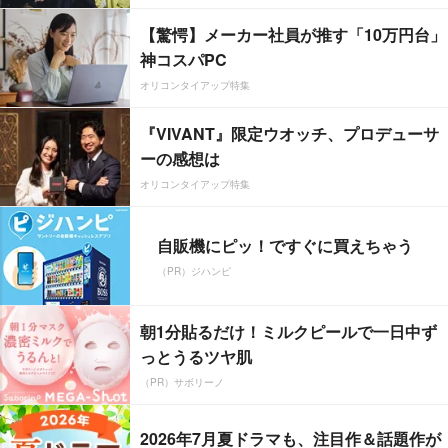
【驚愕】メーカー社員が推す「10万円台」
神コスパPC
オリコンタイアップ特集
『VIVANT』限定ウオッチ、プロデューサ
ーの感想は
オリコンタイアップ特集
自販機にピッ！ですぐに買えちゃう
（PR）ジハンピ
朝1分貼るだけ！ミルクピールで一日中ず
っとうるツヤ肌
（PR）サボリーノ
2026年7月夏ドラマも、注目作＆話題作が