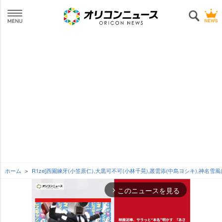
ホーム
R1ze[西園練牙(小笠原仁),大黒可不可(小林千晃),叢雲添(中島ヨシキ),神名雪風
このニュースを見る
arrow_forward_ios