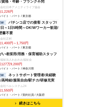
K/資格・年齢・ブランク不問
式会社日本アメニティライフ協会
1,226円
バイト・パート / 東京都
パチンコ店での接客 スタッフ/
EW
2日～1日5時間～OK!Wワーカー歓迎/
歴書不要
式会社正村
1,400円～1,750円
バイト・パート / 東京都
がい者採用/用務・保育補助スタッフ
会福祉法人わおわお福祉会
127万9,200円
バイト・パート / 神奈川県
ネットサポート管理者/未経験
EW
K/高時給/服装自由/駅チカ/研修充実
会社ベルシステム24
1,550円
バイト・パート / 契約社員 / 大阪府
続きはこちら