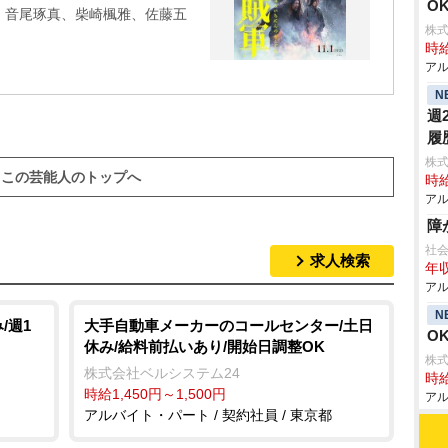
O
、音尾琢真、柴崎楓雅、佐藤五
株
時給
アル
N
週
履
株
この芸能人のトップへ
時給
アル
障
社
求人検索
年収
アル
N
/週1
大手自動車メーカーのコールセンター/土日
O
休み/給料前払いあり/開始日調整OK
株式
株式会社ベルシステム24
時給
時給1,450円～1,500円
アル
アルバイト・パート / 契約社員 / 東京都