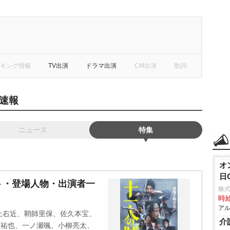
キング情報
TV出演
ドラマ出演
CM出演
歌詞
速報
ニュース
特集
オ
日
ト・登場人物・出演者一
株式
時給
アル
上右近、鞘師里保、佐久本宝、
介
浦祐也、一ノ瀬颯、小柳亮太、