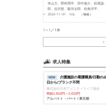
本山力、野村周平、田中俊介、松尾諭
郎、吉沢悠、駿河太郎、松角洋平、
2024-11-01
特集
｜映画｜
1～1／1
件
求人特集
介護施設の看護職員/日勤のみ
NEW
日から/ブランク不問
株式会社日本アメニティライフ協会
時給1,810円～2,010円
アルバイト・パート / 東京都