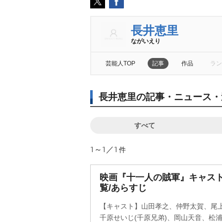
長井恵里
ながいえり
芸能人TOP
記事
作品
ラン
長井恵里の記事・ニュース・
すべて
1～1／1
件
映画『十一人の賊軍』キャス
覧/あらすじ
【キャスト】山田孝之、仲野太賀、尾
千原せいじ(千原兄弟)、岡山天音、松