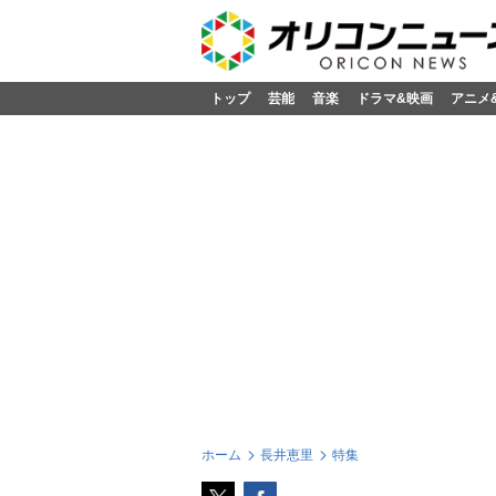
トップ
芸能
音楽
ドラマ&映画
アニメ
ホーム
長井恵里
特集