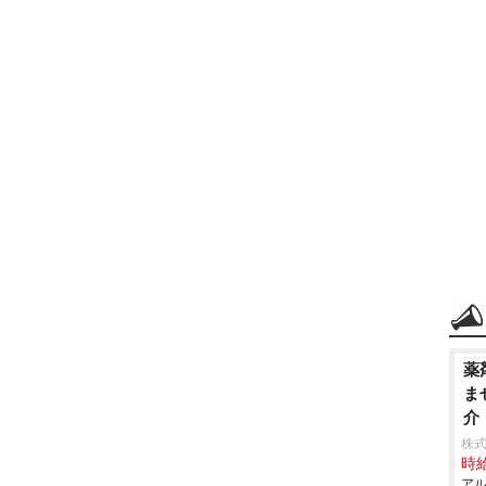
薬
ま
介
株式
時給
アル