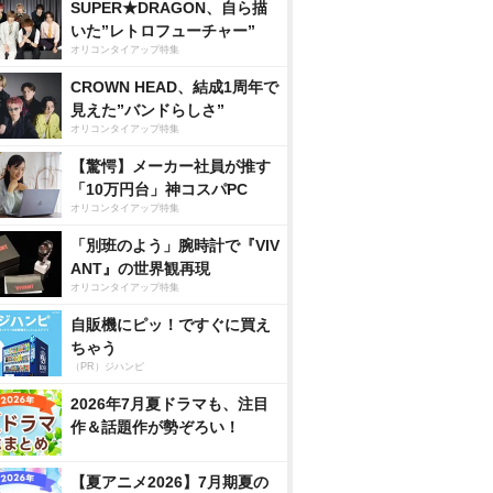
SUPER★DRAGON、自ら描
いた”レトロフューチャー”
オリコンタイアップ特集
CROWN HEAD、結成1周年で
見えた”バンドらしさ”
オリコンタイアップ特集
【驚愕】メーカー社員が推す
「10万円台」神コスパPC
オリコンタイアップ特集
「別班のよう」腕時計で『VIV
ANT』の世界観再現
オリコンタイアップ特集
自販機にピッ！ですぐに買え
ちゃう
（PR）ジハンピ
2026年7月夏ドラマも、注目
作＆話題作が勢ぞろい！
【夏アニメ2026】7月期夏の