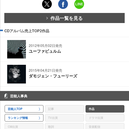
作品一覧を見る
CDアルバム売上TOP2作品
2012年05月02日発売
ユーファビュルム
2015年04月21日発売
ダモジェン・フューリーズ
芸能人事典
芸能人TOP
記事
作品
ランキング情報
TV出演
ドラマ出演
CM出演
歌詞
音楽配信