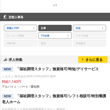
1/1
芸能人事典
芸能人TOP
記事
作品
ランキング情報
TV出演
ドラマ出演
CM出演
歌詞
音楽配信
求人特集
さらに見る
「福祉調理スタッフ」無資格可/時短/デイサービス
NEW
ふるさと 株式会社/SPA FURUSATO 梅坪
時給1,140円
アルバイト・パート / 愛知県
「福祉調理スタッフ」無資格可/シフト相談可/特別養護
NEW
老人ホーム
社会福祉法人八起社/特別養護老人ホーム 東和荘