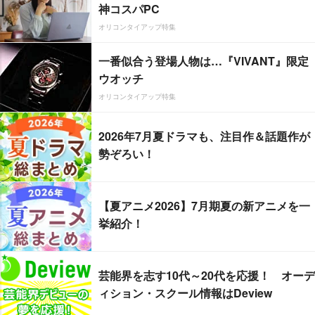
神コスパPC
オリコンタイアップ特集
一番似合う登場人物は…『VIVANT』限定
ウオッチ
オリコンタイアップ特集
2026年7月夏ドラマも、注目作＆話題作が
勢ぞろい！
【夏アニメ2026】7月期夏の新アニメを一
挙紹介！
芸能界を志す10代～20代を応援！ オーデ
ィション・スクール情報はDeview