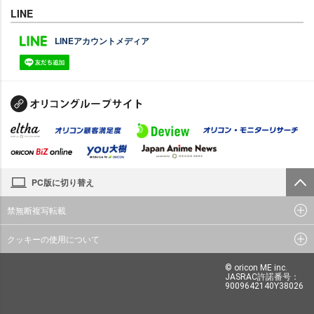
LINE
LINEアカウントメディア
PC版に切り替え
禁無断複写転載
クッキーの使用について
© oricon ME inc.
JASRAC許諾番号：
9009642140Y38026