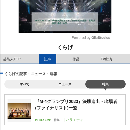
Powered by 
GliaStudios
くらげ
M
u
芸能人TOP
記事
作品
TV出演
t
e
くらげの記事・ニュース・速報
すべて
ニュース
特集
『M-1グランプリ2023』決勝進出・出場者
(ファイナリスト)一覧
｜バラエティ｜
2023-12-22
特集