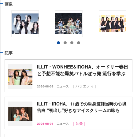
画像
記事
ILLIT・WONHEE&IROHA、オードリー春日
と予想不能な爆笑バトルぼっ発 流行を学ぶ
｜バラエティ｜
2026-08-08
ニュース
ILLIT・IROHA、11歳での単身渡韓当時の心境
告白 “初出し”好きなアイスクリームの味も
｜音楽｜
2026-08-01
ニュース