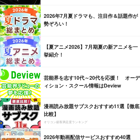
2026年7月夏ドラマも、注目作＆話題作が
勢ぞろい！
【夏アニメ2026】7月期夏の新アニメを一
挙紹介！
芸能界を志す10代～20代を応援！ オーデ
ィション・スクール情報はDeview
漫画読み放題サブスクおすすめ11選【徹底
比較】
オリコン顧客満足度ランキング
2026年動画配信サービスおすすめ40選