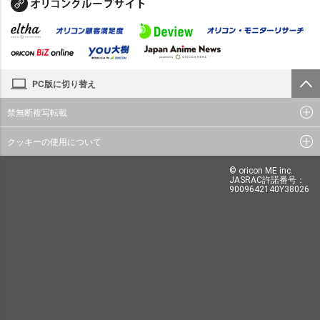
PC版に切り替え
禁無断複写転載
クッキーの使用について
© oricon ME inc.
JASRAC許諾番号：
9009642140Y38026