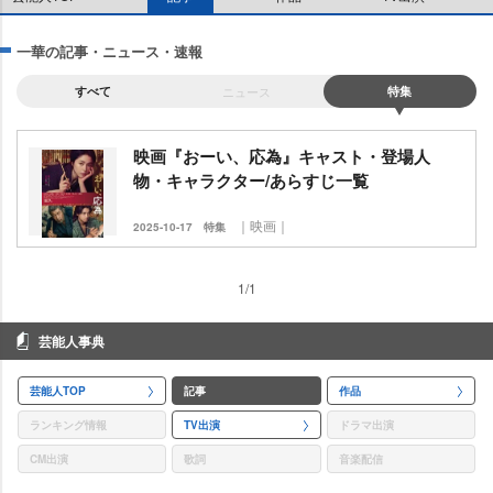
一華の記事・ニュース・速報
すべて
ニュース
特集
映画『おーい、応為』キャスト・登場人
物・キャラクター/あらすじ一覧
｜映画｜
2025-10-17
特集
1/1
芸能人事典
芸能人TOP
記事
作品
ランキング情報
TV出演
ドラマ出演
CM出演
歌詞
音楽配信