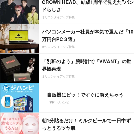
CROWN HEAD、結成1周年で見えた”バン
ドらしさ”
オリコンタイアップ特集
パソコンメーカー社員が本気で選んだ「10
万円台PC３選」
オリコンタイアップ特集
「別班のよう」腕時計で『VIVANT』の世
界観再現
オリコンタイアップ特集
自販機にピッ！ですぐに買えちゃう
（PR）ジハンピ
朝1分貼るだけ！ミルクピールで一日中ず
っとうるツヤ肌