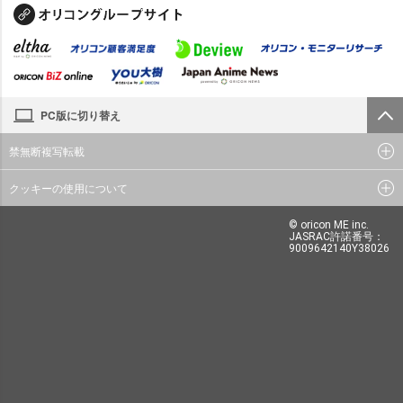
PC版に切り替え
禁無断複写転載
クッキーの使用について
© oricon ME inc.
JASRAC許諾番号：
9009642140Y38026