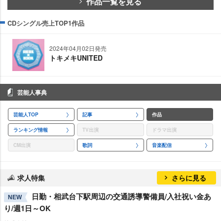
作品一覧を見る
CDシングル売上TOP1作品
2024年04月02日発売
トキメキUNITED
芸能人事典
芸能人TOP
記事
作品
ランキング情報
TV出演
ドラマ出演
CM出演
歌詞
音楽配信
求人特集
さらに見る
日勤・相武台下駅周辺の交通誘導警備員/入社祝い金あ
NEW
り/週1日～OK