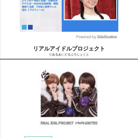
Powered by 
GliaStudios
リアルアイドルプロジェクト
M
りあるあいどるぷろじぇくと
u
t
e