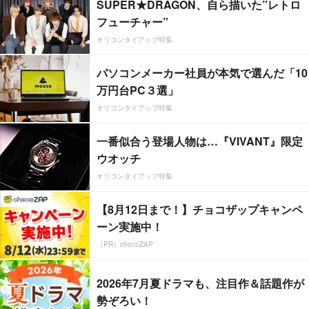
SUPER★DRAGON、自ら描いた”レトロ
フューチャー”
オリコンタイアップ特集
パソコンメーカー社員が本気で選んだ「10
万円台PC３選」
オリコンタイアップ特集
一番似合う登場人物は…『VIVANT』限定
ウオッチ
オリコンタイアップ特集
【8月12日まで！】チョコザップキャンペ
ーン実施中！
（PR）chocoZAP
2026年7月夏ドラマも、注目作＆話題作が
勢ぞろい！