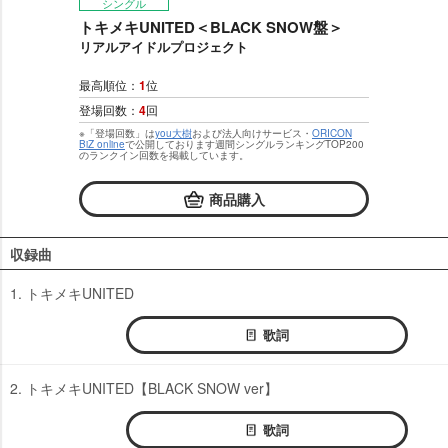
シングル
トキメキUNITED＜BLACK SNOW盤＞
リアルアイドルプロジェクト
最高順位：
1
位
登場回数：
4
回
※「登場回数」は
you大樹
および法人向けサービス・
ORICON
BiZ online
で公開しております週間シングルランキングTOP200
のランクイン回数を掲載しています。
商品購入
収録曲
1. トキメキUNITED
歌詞
2. トキメキUNITED【BLACK SNOW ver】
歌詞