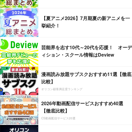
【夏アニメ2026】7月期夏の新アニメを一
挙紹介！
芸能界を志す10代～20代を応援！ オーデ
ィション・スクール情報はDeview
漫画読み放題サブスクおすすめ11選【徹底
比較】
オリコン顧客満足度ランキング
2026年動画配信サービスおすすめ40選
【徹底比較】
CS動画配信サービス20選