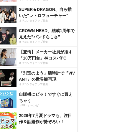
SUPER★DRAGON、自ら描
いた”レトロフューチャー”
オリコンタイアップ特集
CROWN HEAD、結成1周年で
見えた”バンドらしさ”
オリコンタイアップ特集
【驚愕】メーカー社員が推す
「10万円台」神コスパPC
オリコンタイアップ特集
「別班のよう」腕時計で『VIV
ANT』の世界観再現
オリコンタイアップ特集
自販機にピッ！ですぐに買え
ちゃう
（PR）ジハンピ
2026年7月夏ドラマも、注目
作＆話題作が勢ぞろい！