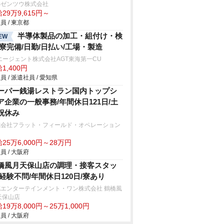
Sゼンツウ株式会社
29万9,615円～
員 / 東京都
半導体製品の加工・組付け・検
EW
/寮完備/日勤/日払い/工場・製造
エージェント株式会社AGT東海第一CU
1,400円
員 / 派遣社員 / 愛知県
ーパー銭湯レストラン国内トップシ
ア企業の一般事務/年間休日121日/土
祝休み
式会社フラット・フィールド・オペレーション
25万6,000円～28万円
員 / 大阪府
橋風月天保山店の調理・接客スタッ
/経験不問/年間休日120日/寮あり
花エンターテインメント・ワン株式会社 鶴橋風
天保山店
19万8,000円～25万1,000円
員 / 大阪府