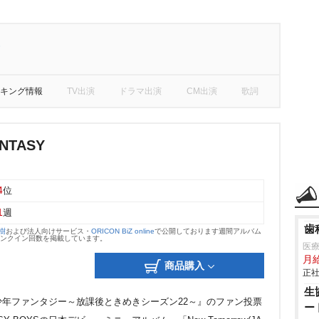
S
キング情報
TV出演
ドラマ出演
CM出演
歌詞
ANTASY
4
位
1
週
歯
大樹
および法人向けサービス・
ORICON BiZ online
で公開しております週間アルバム
のランクイン回数を掲載しています。
医
月
商品購入
正社
生
年ファンタジー～放課後ときめきシーズン22～』のファン投票
ー