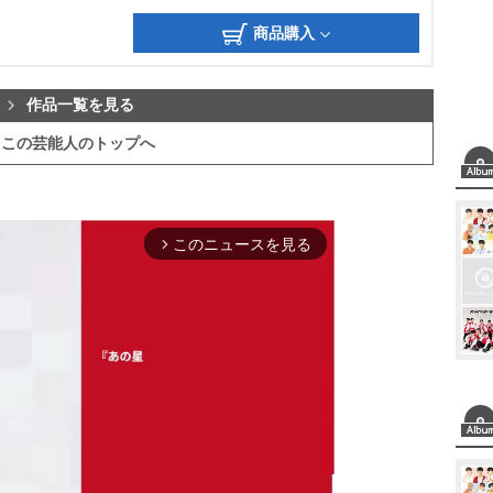
商品購入
作品一覧を見る
この芸能人のトップへ
このニュースを見る
arrow_forward_ios