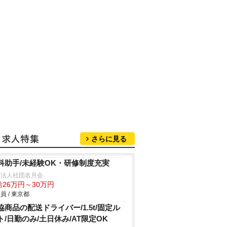
さらに見る
科助手/未経験OK・研修制度充実
療法人社団名月会
給26万円～30万円
員 / 東京都
協商品の配送ドライバー/1.5t/固定ル
ト/日勤のみ/土日休み/AT限定OK