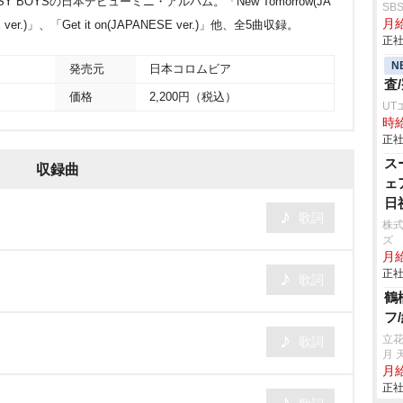
 BOYSの日本デビューミニ・アルバム。「New Tomorrow(JA
SB
月給
SE ver.)」、「Get it on(JAPANESE ver.)」他、全5曲収録。
正社
N
発売元
日本コロムビア
査
価格
2,200円（税込）
UT
時給
正社
ス
収録曲
ェ
日
歌詞
株
ズ
月給
正社
歌詞
鶴
フ
立
歌詞
月 
月給
正社