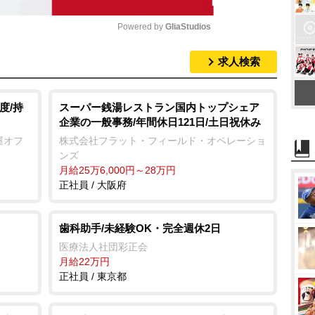
Powered by 
GliaStudios
求人検索
M
u
t
度/持
スーパー銭湯レストラン国内トップシェア
企業の一般事務/年間休日121日/土日祝休み
e
屋オフ
株式会社フラット・フィールド・オペレーショ
ンズ
月給25万6,000円～28万円
正社員 / 大阪府
歯科助手/未経験OK・完全週休2日
医療法人社団彩正会
月給22万円
正社員 / 東京都