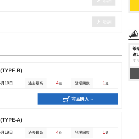
歌詞
歌詞
茶
違
オ
(TYPE-B)
4
1
6月19日
過去最高
登場回数
位
週
商品購入
(TYPE-A)
4
1
6月19日
過去最高
登場回数
位
週