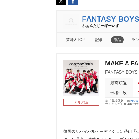
FANTASY BOY
ふぁんたじーぼーいず
芸能人TOP
記事
作品
ラン
MAKE A F
FANTASY BOYS
最高順位
登場回数
※「登場回数」は
you
アルバム
ランキングTOP300
韓国のサバイバルオーディション番組『少