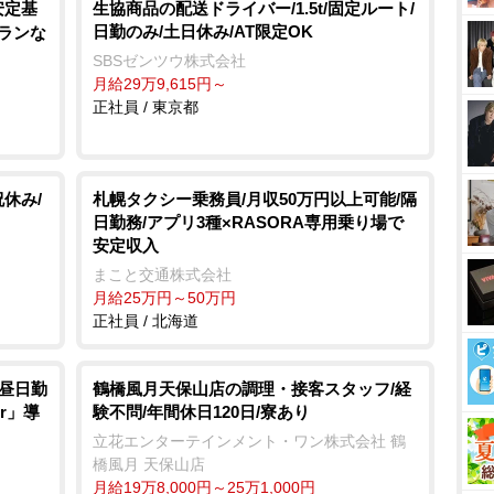
安定基
生協商品の配送ドライバー/1.5t/固定ルート/
日勤のみ/土日休み/AT限定OK
ランな
SBSゼンツウ株式会社
月給29万9,615円～
正社員 / 東京都
祝休み/
札幌タクシー乗務員/月収50万円以上可能/隔
日勤務/アプリ3種×RASORA専用乗り場で
安定収入
まこと交通株式会社
月給25万円～50万円
正社員 / 北海道
/昼日勤
鶴橋風月天保山店の調理・接客スタッフ/経
er」導
験不問/年間休日120日/寮あり
立花エンターテインメント・ワン株式会社 鶴
橋風月 天保山店
月給19万8,000円～25万1,000円