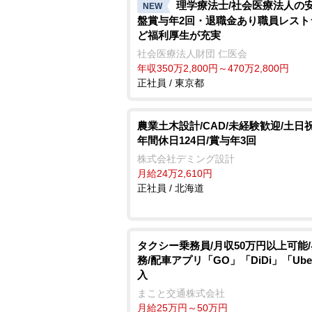
理学療法士/社会医療法人の
NEW
盤賞与年2回・退職金あり職員レスト
ど福利厚生が充実
社会医療法人財団 仁医会
年収350万2,800円～470万2,800円
正社員 / 東京都
農業土木設計/CAD/未経験歓迎/土日
年間休日124日/賞与年3回
株式会社デミング設計
月給24万2,610円
正社員 / 北海道
タクシー乗務員/月収50万円以上可能
務/配車アプリ「GO」「DiDi」「Ub
入
まこと交通株式会社
月給25万円～50万円