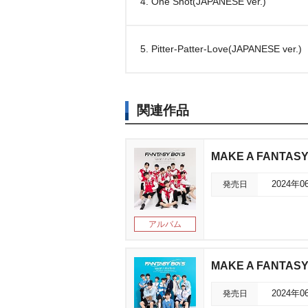
4. One Shot(JAPANESE ver.)
5. Pitter-Patter-Love(JAPANESE ver.)
関連作品
MAKE A FANTASY
発売日
2024年0
アルバム
MAKE A FANTASY
発売日
2024年0