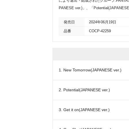
により選出・結成されたグループ:FANTASY
PANESE ver.)」、「Potential(JAPANE
発売日
2024年06月19日
品番
COCP-42259
1. New Tomorrow(JAPANESE ver.)
2. Potential(JAPANESE ver.)
3. Get it on(JAPANESE ver.)