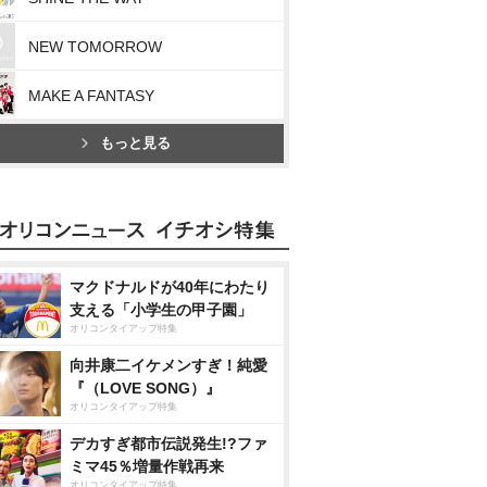
NEW TOMORROW
MAKE A FANTASY
もっと見る
マクドナルドが40年にわたり
支える「小学生の甲子園」
オリコンタイアップ特集
向井康二イケメンすぎ！純愛
『（LOVE SONG）』
オリコンタイアップ特集
デカすぎ都市伝説発生!?ファ
ミマ45％増量作戦再来
オリコンタイアップ特集