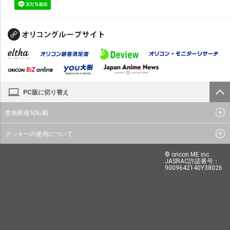
PC版に切り替え
禁無断複写転載
クッキーの使用について
© oricon ME inc.
JASRAC許諾番号：
9009642140Y38026