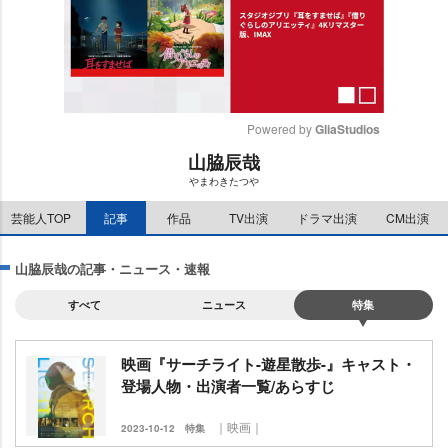
Powered by 
GliaStudios
山脇辰哉
M
まわきたつ
u
t
芸能人TOP
記事
作品
TV出演
ドラマ出演
CM出演
e
山脇辰哉の記事・ニュース・速報
すべて
ニュース
特集
映画『サーチライト-遊星散歩-』キャスト・
登場人物・出演者一覧/あらすじ
｜映画｜
2023-10-12
特集