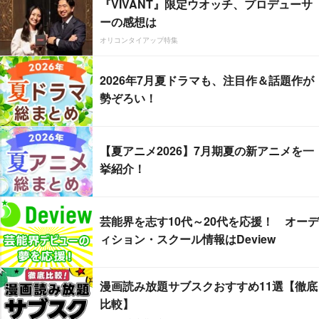
『VIVANT』限定ウオッチ、プロデューサ
ーの感想は
オリコンタイアップ特集
2026年7月夏ドラマも、注目作＆話題作が
勢ぞろい！
【夏アニメ2026】7月期夏の新アニメを一
挙紹介！
芸能界を志す10代～20代を応援！ オーデ
ィション・スクール情報はDeview
漫画読み放題サブスクおすすめ11選【徹底
比較】