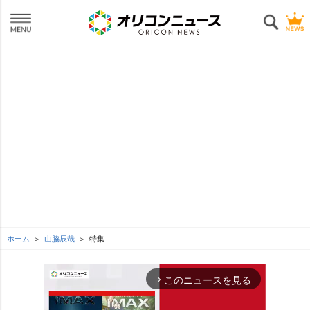
ホーム
山脇辰哉
特集
このニュースを見る
arrow_forward_ios