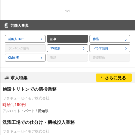
1/1
芸能人事典
芸能人TOP
記事
作品
ランキング情報
TV出演
ドラマ出演
CM出演
歌詞
音楽配信
求人特集
さらに見る
施設トリトンでの清掃業務
ワタキューセイモア株式会社
時給1,190円
アルバイト・パート / 愛知県
洗濯工場での仕分け・機械投入業務
ワタキューセイモア株式会社