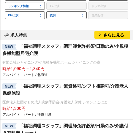
ランキング情報
TV出演
ドラマ出演
CM出演
歌詞
音楽配信
求人特集
さらに見る
「福祉調理スタッフ」調理師免許必須/日勤のみ/小規模
NEW
多機能型居宅介護
有限会社シャイニング/小規模多機能ホーム シャイニングの森
時給1,090円～1,340円
アルバイト・パート / 北海道
「福祉調理スタッフ」無資格可/シフト相談可/介護老人
NEW
保健施設
医療法人社団かもめ成人疾病予防会/介護老人保健 シオンよこはま
時給1,300円
アルバイト・パート / 神奈川県
「福祉調理スタッフ」調理師免許必須/日勤のみ/介護付
NEW
き有料老人ホーム