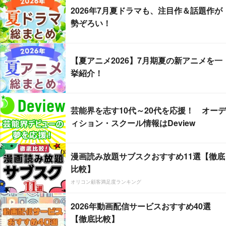
2026年7月夏ドラマも、注目作＆話題作が
勢ぞろい！
【夏アニメ2026】7月期夏の新アニメを一
挙紹介！
芸能界を志す10代～20代を応援！ オーデ
ィション・スクール情報はDeview
漫画読み放題サブスクおすすめ11選【徹底
比較】
オリコン顧客満足度ランキング
2026年動画配信サービスおすすめ40選
【徹底比較】