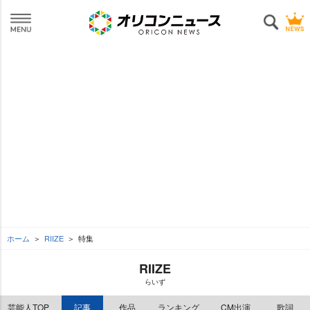
ホーム
RIIZE
特集
RIIZE
らいず
芸能人TOP
記事
作品
ランキング
CM出演
歌詞