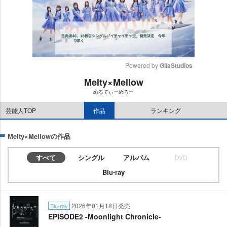
Powered by 
GliaStudios
Melty×Mellow
M
めるてぃーめろー
u
t
芸能人TOP
作品
ランキング
e
Melty×Mellowの作品
すべて
シングル
アルバム
DVD
Blu-ray
2026年01月18日発売
Blu-ray
EPISODE2 -Moonlight Chronicle-