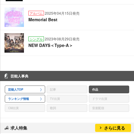
2025年04月15日発売
アルバム
Memorial Best
2023年08月29日発売
シングル
NEW DAYS＜Type-A＞
芸能人事典
芸能人TOP
記事
作品
ランキング情報
TV出演
ドラマ出演
CM出演
歌詞
音楽配信
求人特集
さらに見る