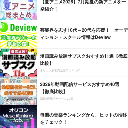
【夏アニメ2026】7月期夏の新アニメを一
挙紹介！
芸能界を志す10代～20代を応援！ オーデ
ィション・スクール情報はDeview
漫画読み放題サブスクおすすめ11選【徹底
比較】
オリコン顧客満足度ランキング
2026年動画配信サービスおすすめ40選
【徹底比較】
CS動画配信サービス20選
毎週の音楽ランキングから、ヒットの推移
をチェック！