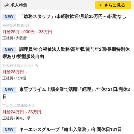
求人特集
さらに見る
「総務スタッフ」/未経験歓迎/月給25万円～/転勤なし
NEW
松崎食産株式会社
月給25万1,000円～33万円
正社員 / 大阪府
調理員/社会福祉法人勤務/高年収/賞与年2回/長期特別休
NEW
暇あり/髪型服装自由
社会福祉法人とらくろ
月給28万円～
正社員 / 北海道
東証プライム上場企業で活躍「経理」/年休121日/完休2
NEW
日
プレス工業株式会社
月給24万円～36万円
正社員 / 神奈川県
キーエンスグループ「輸出入業務」/年間休日131日
NEW