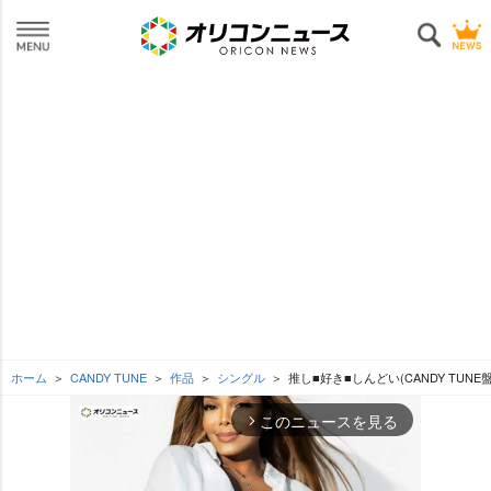
ホーム
CANDY TUNE
作品
シングル
推し■好き■しんどい(CANDY TUNE盤
このニュースを見る
arrow_forward_ios