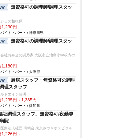
無資格可の調理師/調理スタッ
EW
ンジェス相模原
1,230円
バイト・パート / 神奈川県
無資格可の調理師/調理スタッ
EW
式会社お弁当の浜乃家 大阪市立池島小学校内の
房
1,180円
バイト・パート / 大阪府
厨房スタッフ・無資格可の調理
EW
/調理スタッフ
ールドエイジ豊明
1,235円～1,385円
バイト・パート / 愛知県
福祉調理スタッフ」無資格可/夜勤専
/病院
医療法人社団 研精会 東京さつきホスピタル
1,226円～