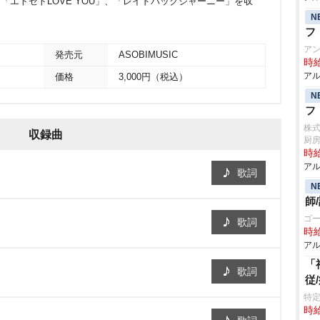
」、「エトセトLOVE YOU」、「レイドバックジャーニー」を収
N
フ
ア
発売元
ASOBIMUSIC
時給
アル
価格
3,000円（税込）
N
フ
株
収録曲
厨
時給
アル
歌詞
N
師
ゴ
歌詞
時給
アル
「
歌詞
従
特定
時給