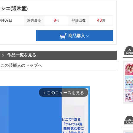
シエ(通常盤)
9
43
8月07日
過去最高
登場回数
位
週
商品購入
作品一覧を見る
この芸能人のトップへ
このニュースを見る
arrow_forward_ios