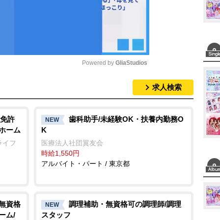
Powered by 
GliaStudios
求人検索
M
u
t
免許
歯科助手/未経験OK・扶養内勤務O
NEW
人ホーム
K
e
ライフ
医療法人社団翼友会
時給1,550円
アルバイト・パート / 東京都
/無資格
調理補助・無資格可の調理師/調理
NEW
ーム/
スタッフ