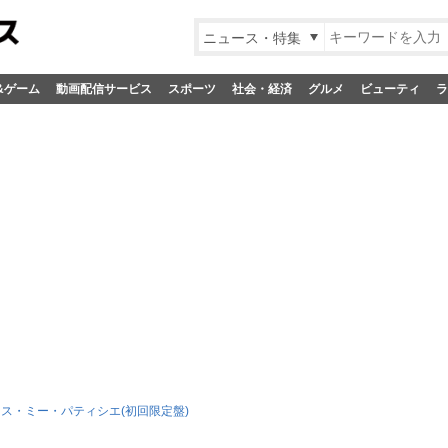
ニュース・特集
&ゲーム
動画配信サービス
スポーツ
社会・経済
グルメ
ビューティ
ラ
キス・ミー・パティシエ(初回限定盤)