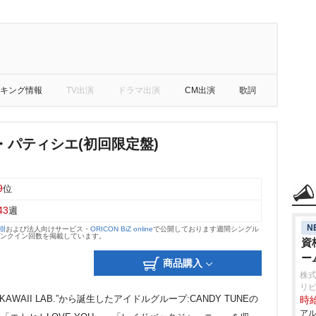
キング情報
TV出演
ドラマ出演
CM出演
歌詞
・パティシエ(初回限定盤)
9
位
43
週
N
大樹
および法人向けサービス・
ORICON BiZ online
で公開しております週間シングル
のランクイン回数を掲載しています。
資
ー
商品購入
株式
リ
AWAII LAB.”から誕生したアイドルグループ:CANDY TUNEの
時給
アル