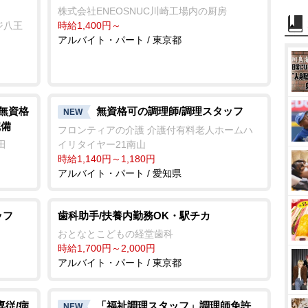
株式会社ENEOSNUC川崎工場内の厨房
ジ八王
時給1,400円～
アルバイト・パート / 東京都
/無資格
無資格可の調理師/調理スタッフ
NEW
完備
フロンティアの介護 介護付有料老人ホームハ
田
イリタイヤー21南山
時給1,140円～1,180円
アルバイト・パート / 愛知県
ッフ
歯科助手/扶養内勤務OK・駅チカ
おとなとこどもの経堂歯科
時給1,700円～2,000円
アルバイト・パート / 東京都
専従/病
「福祉調理スタッフ」調理師免許
NEW