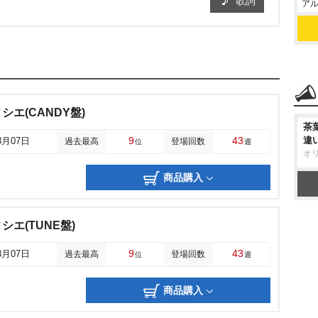
歌詞
アル
エ(CANDY盤)
茶
9
43
違
8月07日
過去最高
登場回数
位
週
オ
商品購入
エ(TUNE盤)
9
43
8月07日
過去最高
登場回数
位
週
商品購入