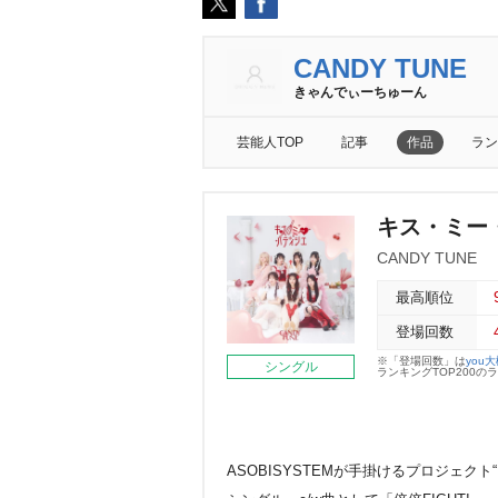
CANDY TUNE
きゃんでぃーちゅーん
芸能人TOP
記事
作品
ラン
キス・ミー
CANDY TUNE
最高順位
登場回数
※「登場回数」は
you
シングル
ランキングTOP200
ASOBISYSTEMが手掛けるプロジェクト“K