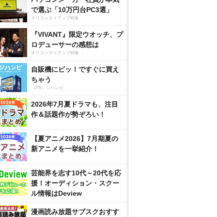
で選ぶ「10万円台PC3選」
オリコンタイアップ特集
『VIVANT』限定ウオッチ、プ
ロデューサーの感想は
オリコンタイアップ特集
自販機にピッ！ですぐに買え
ちゃう
（PR）ジハンピ
2026年7月夏ドラマも、注目
作＆話題作が勢ぞろい！
【夏アニメ2026】7月期夏の
新アニメを一挙紹介！
芸能界を志す10代～20代を応
援！オーディション・スクー
ル情報はDeview
漫画読み放題サブスクおすす