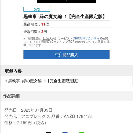
DVD
黒執事 -緑の魔女編- 1【完全生産限定版】
最高順位：
11
位
登場回数：
2
回
※「登場回数」は法人向けサービス・
ORICON BiZ online
で公開
しております週間DVDランキングTOP300のランクイン回数を掲
載しています。
商品購入
収録内容
1.黒執事 -緑の魔女編- 1【完全生産限定版】
作品詳細
発売日：2025年07月09日
発売元：アニプレックス 品番：ANZB-17841/3
価格：7,150円（税込）