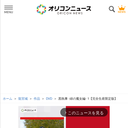
ホーム
龍宮城
作品
DVD
黒執事 -緑の魔女編- 1【完全生産限定版】
このニュースを見る
arrow_forward_ios