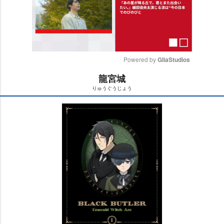
Powered by 
GliaStudios
龍宮城
M
りゅうぐうじょう
u
t
e