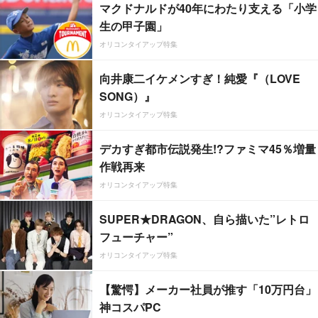
マクドナルドが40年にわたり支える「小学
生の甲子園」
オリコンタイアップ特集
向井康二イケメンすぎ！純愛『（LOVE
SONG）』
オリコンタイアップ特集
デカすぎ都市伝説発生!?ファミマ45％増量
作戦再来
オリコンタイアップ特集
SUPER★DRAGON、自ら描いた”レトロ
フューチャー”
オリコンタイアップ特集
【驚愕】メーカー社員が推す「10万円台」
神コスパPC