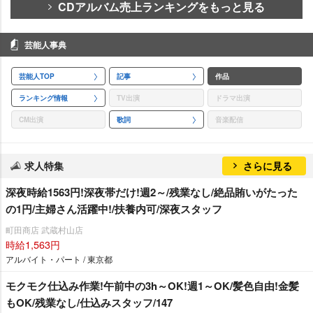
CDアルバム売上ランキングをもっと見る
芸能人事典
芸能人TOP
記事
作品
ランキング情報
TV出演
ドラマ出演
CM出演
歌詞
音楽配信
求人特集
さらに見る
深夜時給1563円!深夜帯だけ!週2～/残業なし/絶品賄いがたった
の1円/主婦さん活躍中!/扶養内可/深夜スタッフ
町田商店 武蔵村山店
時給1,563円
アルバイト・パート / 東京都
モクモク仕込み作業!午前中の3h～OK!週1～OK/髪色自由!金髪
もOK/残業なし/仕込みスタッフ/147