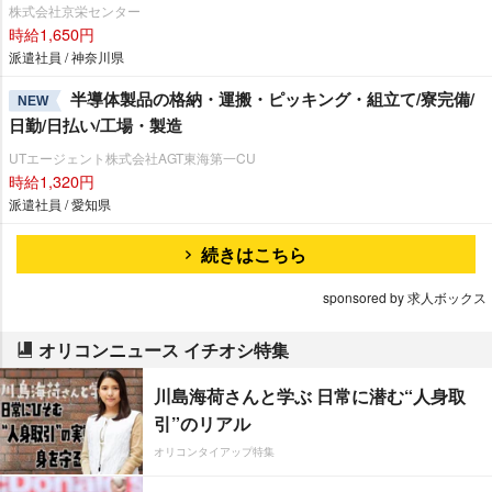
株式会社京栄センター
時給1,650円
派遣社員 / 神奈川県
半導体製品の格納・運搬・ピッキング・組立て/寮完備/
NEW
日勤/日払い/工場・製造
UTエージェント株式会社AGT東海第一CU
時給1,320円
派遣社員 / 愛知県
続きはこちら
sponsored by 求人ボックス
オリコンニュース イチオシ特集
川島海荷さんと学ぶ 日常に潜む“人身取
引”のリアル
オリコンタイアップ特集