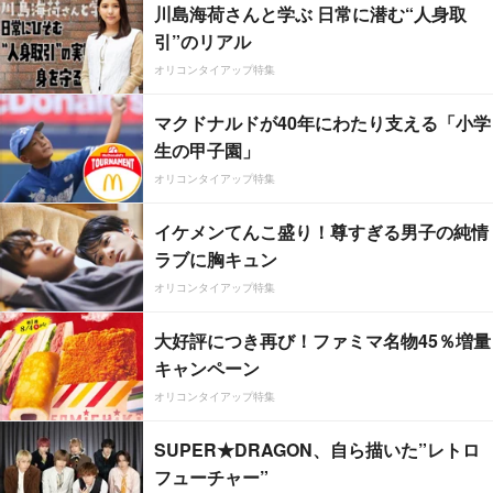
川島海荷さんと学ぶ 日常に潜む“人身取
引”のリアル
オリコンタイアップ特集
マクドナルドが40年にわたり支える「小学
生の甲子園」
オリコンタイアップ特集
イケメンてんこ盛り！尊すぎる男子の純情
ラブに胸キュン
オリコンタイアップ特集
大好評につき再び！ファミマ名物45％増量
キャンペーン
オリコンタイアップ特集
SUPER★DRAGON、自ら描いた”レトロ
フューチャー”