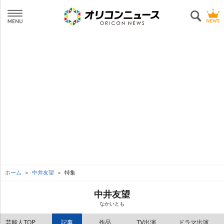
ホーム
中井友望
特集
中井友望
なかいとも
芸能人TOP
記事
作品
TV出演
ドラマ出演