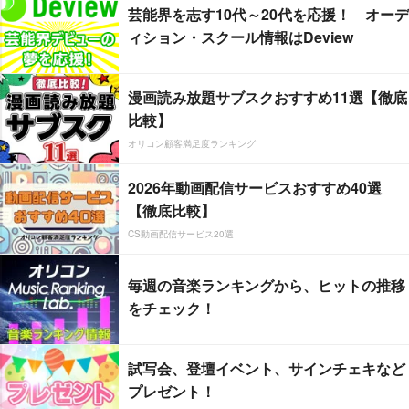
芸能界を志す10代～20代を応援！ オーデ
ィション・スクール情報はDeview
漫画読み放題サブスクおすすめ11選【徹底
比較】
オリコン顧客満足度ランキング
2026年動画配信サービスおすすめ40選
【徹底比較】
CS動画配信サービス20選
毎週の音楽ランキングから、ヒットの推移
をチェック！
試写会、登壇イベント、サインチェキなど
プレゼント！