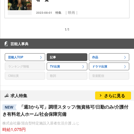
｜映画｜
2023-08-01
特集
1/1
芸能人事典
芸能人TOP
記事
作品
ランキング情報
TV出演
ドラマ出演
CM出演
歌詞
音楽配信
求人特集
さらに見る
「週3から可」調理スタッフ/無資格可/日勤のみ/介護付
NEW
き有料老人ホーム/社会保障完備
株式会社藤/混合型特定施設入居者生活介護 ふじ
時給1,075円