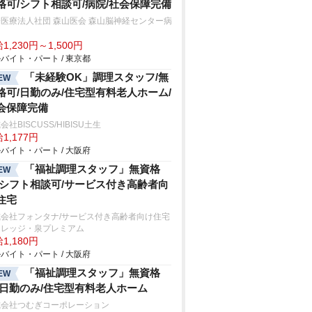
格可/シフト相談可/病院/社会保障完備
医療法人社団 森山医会 森山脳神経センター病
1,230円～1,500円
バイト・パート / 東京都
「未経験OK」調理スタッフ/無
EW
格可/日勤のみ/住宅型有料老人ホーム/
会保障完備
会社BISCUSS/HIBISU土生
1,177円
バイト・パート / 大阪府
「福祉調理スタッフ」無資格
EW
/シフト相談可/サービス付き高齢者向
住宅
式会社フォンタナ/サービス付き高齢者向け住宅
ィレッジ・泉プレミアム
1,180円
バイト・パート / 大阪府
「福祉調理スタッフ」無資格
EW
/日勤のみ/住宅型有料老人ホーム
式会社つむぎコーポレーション