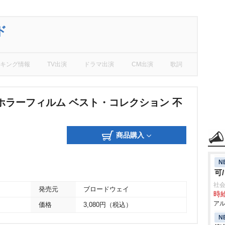
ド
キング情報
TV出演
ドラマ出演
CM出演
歌詞
ホラーフィルム ベスト・コレクション 不
商品購入
N
可
社会
発売元
ブロードウェイ
時給
アル
価格
3,080円（税込）
N