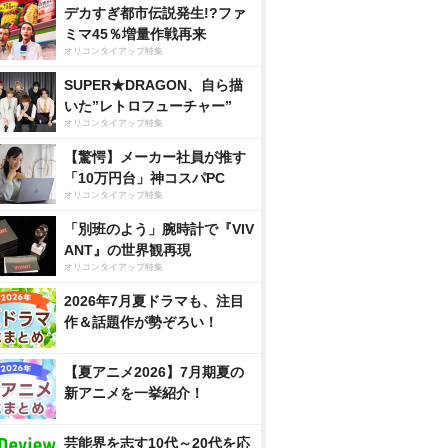
デカすぎ都市伝説発生!?ファ
ミマ45％増量作戦再来
オリコンタイアップ特集
SUPER★DRAGON、自ら描
いた”レトロフューチャー”
オリコンタイアップ特集
【驚愕】メーカー社員が推す
「10万円台」神コスパPC
オリコンタイアップ特集
「別班のよう」腕時計で『VIV
ANT』の世界観再現
オリコンタイアップ特集
2026年7月夏ドラマも、注目
作＆話題作が勢ぞろい！
【夏アニメ2026】7月期夏の
新アニメを一挙紹介！
芸能界を志す10代～20代を応