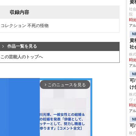
資
社会
収録内容
院
時給
・コレクション 不死の怪物
アル
N
資
作品一覧を見る
社
株式
この芸能人のトップへ
時給
アル
N
可
このニュースを見る
arrow_forward_ios
け
株
ヴ
時給
アル
N
可
株