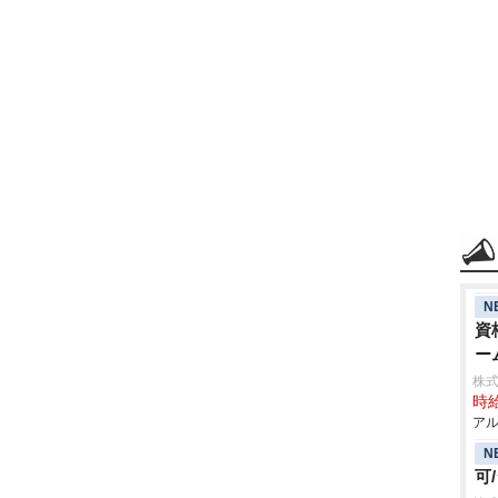
N
資
ー
株式
時給
アル
N
可