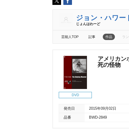
ジョン・ハワー
じょんはわーど
芸能人TOP
記事
作品
ラン
アメリカン
死の怪物
DVD
発売日
2015年09月02日
品番
BWD-2849