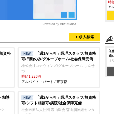
時給
アル
Powered by 
GliaStudios
求人検索
M
u
茶
t
/無資格
「週1から可」調理スタッフ/無資格
NEW
違
可/日勤のみ/グループホーム/社会保障完備
e
オ
株式会社コナウィンズ/グループホーム しんせ
つ
時給1,226円
アルバイト・パート / 東京都
ト相談
「週2から可」調理スタッフ/無資格
NEW
可/シフト相談可/病院/社会保障完備
ーク
社会医療法人社団 森山医会 森山脳神経センタ