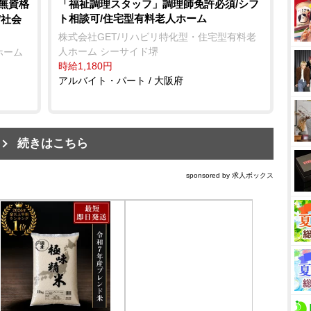
/無資格
「福祉調理スタッフ」調理師免許必須/シフ
ト相談可/住宅型有料老人ホーム
/社会
株式会社GET/リハビリ特化型・住宅型有料老
人ホーム シーサイド堺
ホーム
時給1,180円
アルバイト・パート / 大阪府
続きはこちら
sponsored by 求人ボックス