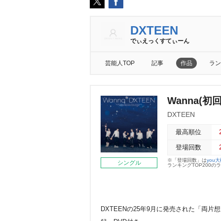
DXTEEN
でぃえっくすてぃーん
芸能人TOP
記事
作品
ラン
Wanna(初
DXTEEN
最高順位
登場回数
※「登場回数」は
you
シングル
ランキングTOP200
DXTEENの25年9月に発売された「両片想