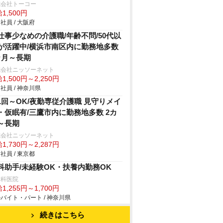
式会社トーコー
1,500円
社員 / 大阪府
仕事少なめの介護職/年齢不問/50代以
が活躍中/横浜市南区内に勤務地多数
カ月～長期
式会社ニッソーネット
1,500円～2,250円
社員 / 神奈川県
1回～OK/夜勤専従介護職 見守りメイ
・仮眠有/三鷹市内に勤務地多数 2カ
～長期
式会社ニッソーネット
1,730円～2,287円
社員 / 東京都
科助手/未経験OK・扶養内勤務OK
歯科医院
1,255円～1,700円
バイト・パート / 神奈川県
続きはこちら