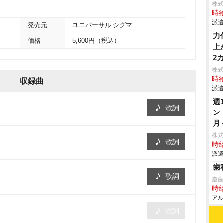
株
時給
派遣
発売元
ユニバーサル シグマ
力
価格
5,600円（税込）
上
2
株
時給
収録曲
派遣
週
歌詞
ン
月
株
歌詞
時給
派遣
歯
歌詞
慶
時給
アル
歌詞