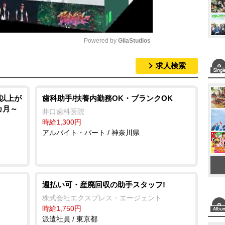
Powered by 
GliaStudios
求人検索
M
u
t
代以上が
歯科助手/扶養内勤務OK・ブランクOK
カ月～
e
井口歯科医院
時給1,300円
アルバイト・パート / 神奈川県
週払い可・産廃回収の助手スタッフ!
株式会社エクスプレス・エージェント
時給1,750円
派遣社員 / 東京都