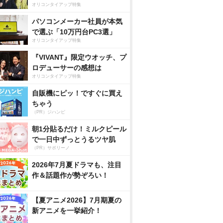
オリコンタイアップ特集
パソコンメーカー社員が本気
で選ぶ「10万円台PC3選」
オリコンタイアップ特集
『VIVANT』限定ウオッチ、プ
ロデューサーの感想は
オリコンタイアップ特集
自販機にピッ！ですぐに買え
ちゃう
（PR）ジハンピ
朝1分貼るだけ！ミルクピール
で一日中ずっとうるツヤ肌
（PR）サボリーノ
2026年7月夏ドラマも、注目
作＆話題作が勢ぞろい！
【夏アニメ2026】7月期夏の
新アニメを一挙紹介！