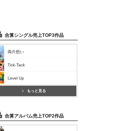
合算シングル売上TOP3作品
両片想い
Tick-Tack
Level Up
もっと見る
合算アルバム売上TOP2作品