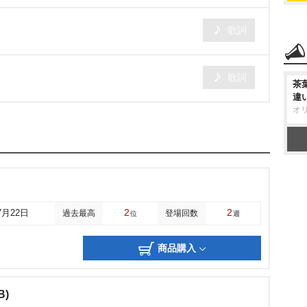
歌詞
歌詞
茶
違
オ
2
2
7月22日
過去最高
登場回数
位
週
商品購入
B)