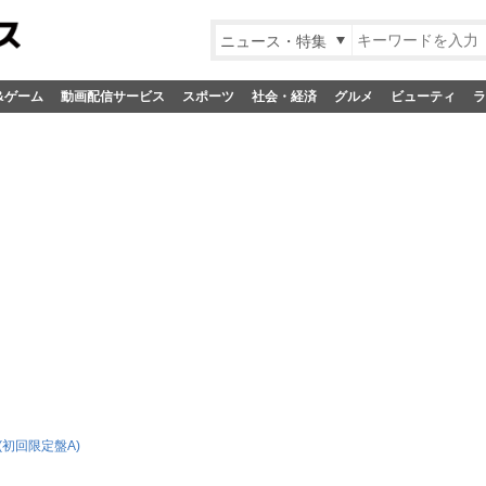
ニュース・特集
&ゲーム
動画配信サービス
スポーツ
社会・経済
グルメ
ビューティ
ラ
a(初回限定盤A)