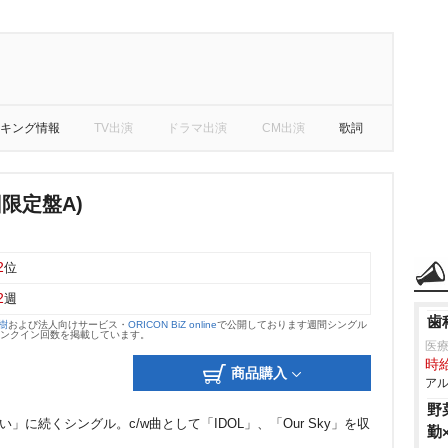
キング情報
TV出演
ドラマ出演
CM出演
歌詞
回限定盤A)
2
位
2
週
歯
大樹
および法人向けサービス・
ORICON BiZ online
で公開しております週間シングル
のランクイン回数を掲載しています。
医
時給
商品購入
アル
野
い」に続くシングル。c/w曲として「IDOL」、「Our Sky」を収
勤