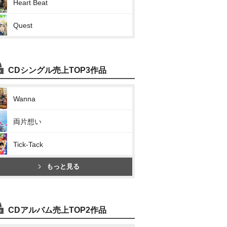
Heart Beat
Quest
CDシングル売上TOP3作品
Wanna
両片想い
Tick-Tack
もっと見る
CDアルバム売上TOP2作品