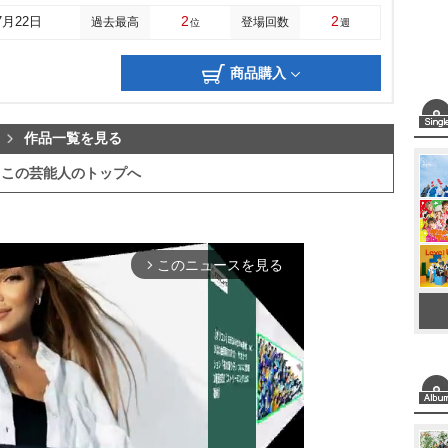
2
2
7月22日
過去最高
登場回数
位
週
商品購入
作品一覧を見る
この芸能人のトップへ
このニュースを見る
arrow_forward_ios