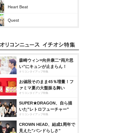
Heart Beat
Quest
森崎ウィン×向井康二“両片思
い”にキュンが止まらん！
オリコンタイアップ特集
お値段そのまま45％増量！フ
ァミマ夏の大盤振る舞い
オリコンタイアップ特集
SUPER★DRAGON、自ら描
いた”レトロフューチャー”
オリコンタイアップ特集
CROWN HEAD、結成1周年で
見えた”バンドらしさ”