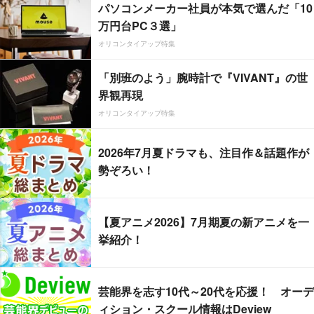
パソコンメーカー社員が本気で選んだ「10
万円台PC３選」
オリコンタイアップ特集
「別班のよう」腕時計で『VIVANT』の世
界観再現
オリコンタイアップ特集
2026年7月夏ドラマも、注目作＆話題作が
勢ぞろい！
【夏アニメ2026】7月期夏の新アニメを一
挙紹介！
芸能界を志す10代～20代を応援！ オーデ
ィション・スクール情報はDeview