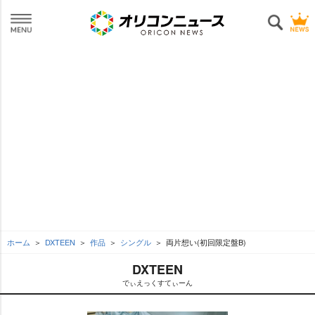
ホーム
DXTEEN
作品
シングル
両片想い(初回限定盤B)
DXTEEN
でぃえっくすてぃーん