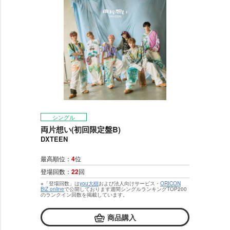
シングル
両片想い(初回限定盤B)
DXTEEN
最高順位：
4
位
登場回数：
22
回
※「登場回数」は
you大樹
および法人向けサービス・
ORICON
BiZ online
で公開しております週間シングルランキングTOP200
のランクイン回数を掲載しています。
商品購入