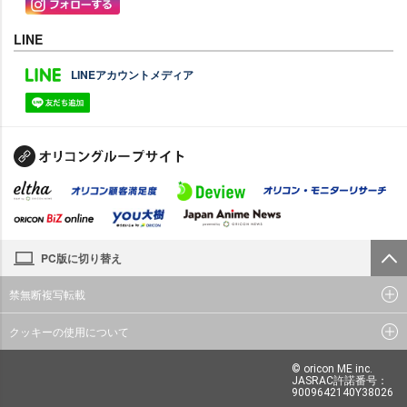
LINE
LINEアカウントメディア
PC版に切り替え
禁無断複写転載
クッキーの使用について
© oricon ME inc.
JASRAC許諾番号：
9009642140Y38026