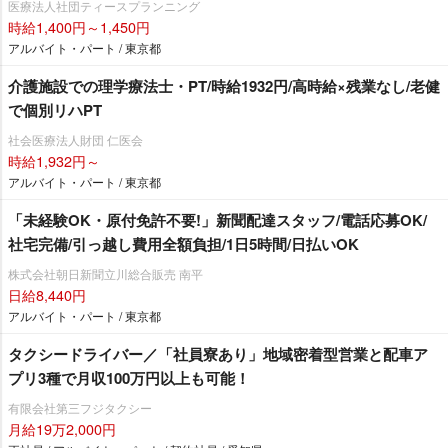
医療法人社団ティースプランニング
時給1,400円～1,450円
アルバイト・パート / 東京都
介護施設での理学療法士・PT/時給1932円/高時給×残業なし/老健
で個別リハPT
社会医療法人財団 仁医会
時給1,932円～
アルバイト・パート / 東京都
「未経験OK・原付免許不要!」新聞配達スタッフ/電話応募OK/
社宅完備/引っ越し費用全額負担/1日5時間/日払いOK
株式会社朝日新聞立川総合販売 南平
日給8,440円
アルバイト・パート / 東京都
タクシードライバー／「社員寮あり」地域密着型営業と配車ア
プリ3種で月収100万円以上も可能！
有限会社第三フジタクシー
月給19万2,000円