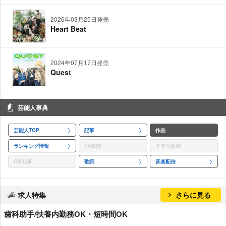
2026年03月25日発売
Heart Beat
2024年07月17日発売
Quest
芸能人事典
芸能人TOP
記事
作品
ランキング情報
TV出演
ドラマ出演
CM出演
歌詞
音楽配信
求人特集
さらに見る
歯科助手/扶養内勤務OK・短時間OK