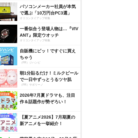
パソコンメーカー社員が本気
で選ぶ「10万円台PC3選」
オリコンタイアップ特集
一番似合う登場人物は…『VIV
ANT』限定ウオッチ
オリコンタイアップ特集
自販機にピッ！ですぐに買え
ちゃう
（PR）ジハンピ
朝1分貼るだけ！ミルクピール
で一日中ずっとうるツヤ肌
（PR）サボリーノ
2026年7月夏ドラマも、注目
作＆話題作が勢ぞろい！
【夏アニメ2026】7月期夏の
新アニメを一挙紹介！