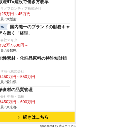
歓迎/IT×建設で働き方改革
ヅラノフロンティア株式会社
給25万円～45万円
員 / 大阪府
国内随一のブランドの財務キャ
EW
アを磨く「経理」
式会社マキタ
32万7,600円～
員 / 愛知県
能性素材・化粧品原料の特許知財担
リザ油化株式会社
450万円～550万円
員 / 愛知県
華食材の品質管理
式会社中華・高橋
450万円～600万円
員 / 東京都
続きはこちら
sponsored by 求人ボックス