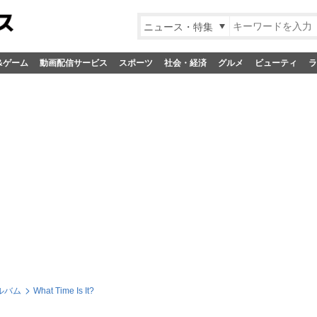
ニュース・特集
&ゲーム
動画配信サービス
スポーツ
社会・経済
グルメ
ビューティ
ラ
ルバム
What Time Is It?