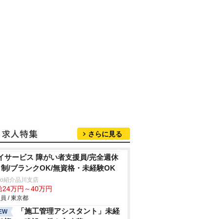
さらに見る
イサービス 障がい者支援員/完全週休
日制/ブランクOK/無資格・未経験OK
trio紹介品川支店
給24万円～40万円
員 / 東京都
「施工管理アシスタント」未経
EW