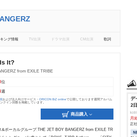
BANGERZ
キング情報
TV出演
ドラマ出演
CM出演
歌詞
s It?
ANGERZ from EXILE TRIBE
3
位
4
週
デ
大樹
および法人向けサービス・
ORICON BiZ online
で公開しております週間アルバム
のランクイン回数を掲載しています。
2
ko
商品購入
月
正社
カルグループ:THE JET BOY BANGERZ from EXILE TR
N