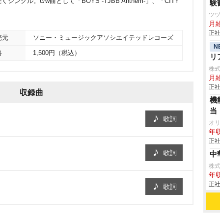
くシングル。c/w曲として「BOYS -TJBB Anthem-」、「CITY
験
ツ
月
正社
売元
ソニー・ミュージックアソシエイテッドレコーズ
N
格
1,500円（税込）
リ
株
月給
正社
収録曲
機
当
歌詞
オ
年収
正社
歌詞
中
株
年収
正社
歌詞