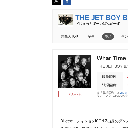
THE JET BOY 
ざじぇっとぼーいばんがーず
芸能人TOP
記事
作品
ラン
What Time I
THE JET BOY B
最高順位
登場回数
※「登場回数」は
you
アルバム
ランキングTOP300
LDHのオーディションiCON Z出身のダンス&ボー