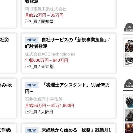
者歓迎
朝日電気工業株式会社
月給22万円～35万円
正社員 / 愛知県
社労
自社サービスの「新規事業担当」/
NEW
経験者歓迎
株式会社AGE technologies
年収600万円～840万円
正社員 / 東京都
休み/段
「税理士アシスタント」/月給35万
NEW
円～
石井徳税理士事務所
月給35万円～61万4,800円
正社員 / 大阪府
作成/
未経験から始める「総務」残業月1
NEW