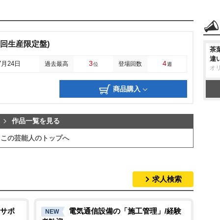
t?(初回生産限定盤)
茶
違
3
4
7月24日
過去最高
登場回数
位
週
オ
商品購入
作品一覧を見る
この芸能人のトップへ
求人検索
サポ
電気通信設備の「施工管理」/経験
NEW