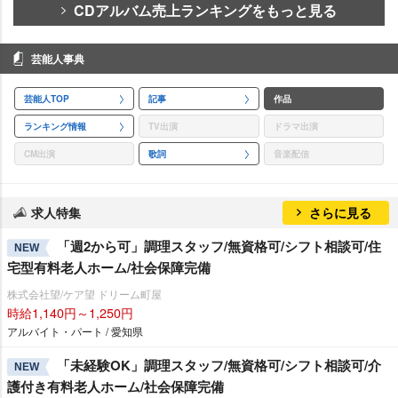
CDアルバム売上ランキングをもっと見る
芸能人事典
芸能人TOP
記事
作品
ランキング情報
TV出演
ドラマ出演
CM出演
歌詞
音楽配信
求人特集
さらに見る
「週2から可」調理スタッフ/無資格可/シフト相談可/住
NEW
宅型有料老人ホーム/社会保障完備
株式会社望/ケア望 ドリーム町屋
時給1,140円～1,250円
アルバイト・パート / 愛知県
「未経験OK」調理スタッフ/無資格可/シフト相談可/介
NEW
護付き有料老人ホーム/社会保障完備