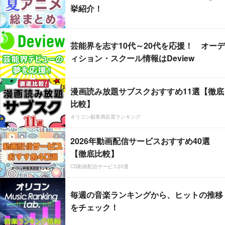
挙紹介！
芸能界を志す10代～20代を応援！ オーデ
ィション・スクール情報はDeview
漫画読み放題サブスクおすすめ11選【徹底
比較】
オリコン顧客満足度ランキング
2026年動画配信サービスおすすめ40選
【徹底比較】
CS動画配信サービス20選
毎週の音楽ランキングから、ヒットの推移
をチェック！