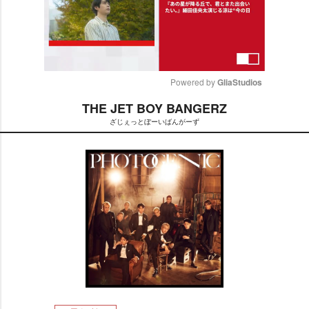
Powered by 
GliaStudios
THE JET BOY BANGERZ
M
ざじぇっとぼーいばんがーず
u
t
e