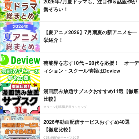
2026年7月夏ドラマも、注目作＆話題作が
勢ぞろい！
【夏アニメ2026】7月期夏の新アニメを一
挙紹介！
芸能界を志す10代～20代を応援！ オーデ
ィション・スクール情報はDeview
漫画読み放題サブスクおすすめ11選【徹底
比較】
オリコン顧客満足度ランキング
2026年動画配信サービスおすすめ40選
【徹底比較】
CS動画配信サービス20選