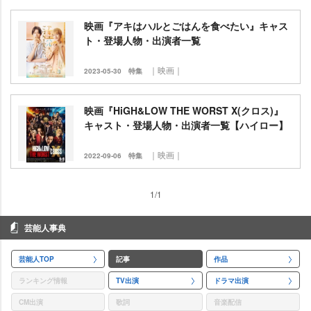
映画『アキはハルとごはんを食べたい』キャス
ト・登場人物・出演者一覧
｜映画｜
2023-05-30
特集
映画『HiGH&LOW THE WORST X(クロス)』
キャスト・登場人物・出演者一覧【ハイロー】
｜映画｜
2022-09-06
特集
1/1
芸能人事典
芸能人TOP
記事
作品
ランキング情報
TV出演
ドラマ出演
CM出演
歌詞
音楽配信