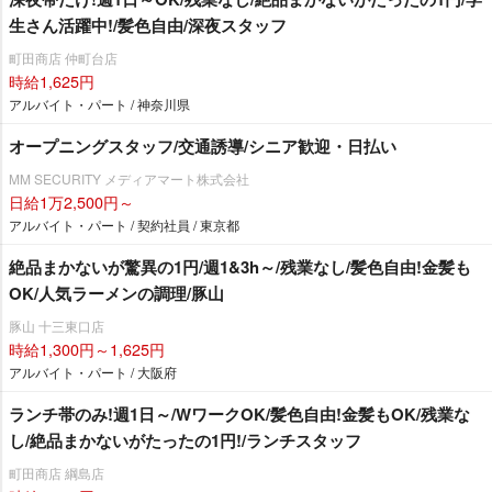
生さん活躍中!/髪色自由/深夜スタッフ
町田商店 仲町台店
時給1,625円
アルバイト・パート / 神奈川県
オープニングスタッフ/交通誘導/シニア歓迎・日払い
MM SECURITY メディアマート株式会社
日給1万2,500円～
アルバイト・パート / 契約社員 / 東京都
絶品まかないが驚異の1円/週1&3h～/残業なし/髪色自由!金髪も
OK/人気ラーメンの調理/豚山
豚山 十三東口店
時給1,300円～1,625円
アルバイト・パート / 大阪府
ランチ帯のみ!週1日～/WワークOK/髪色自由!金髪もOK/残業な
し/絶品まかないがたったの1円!/ランチスタッフ
町田商店 綱島店