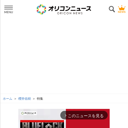
ホーム
櫻井佑樹
特集
このニュースを見る
arrow_forward_ios