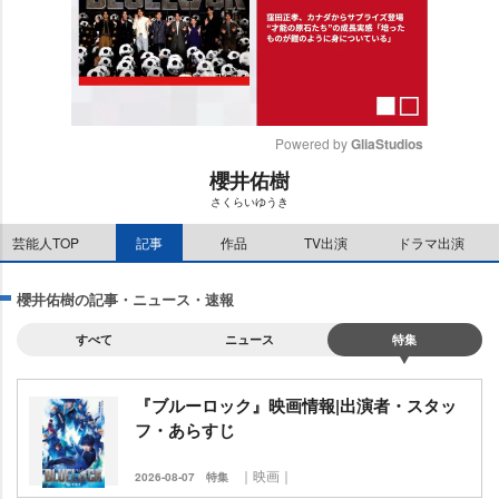
Powered by 
GliaStudios
櫻井佑樹
M
さくらいゆうき
u
t
芸能人TOP
記事
作品
TV出演
ドラマ出演
e
櫻井佑樹の記事・ニュース・速報
すべて
ニュース
特集
『ブルーロック』映画情報|出演者・スタッ
フ・あらすじ
｜映画｜
2026-08-07
特集