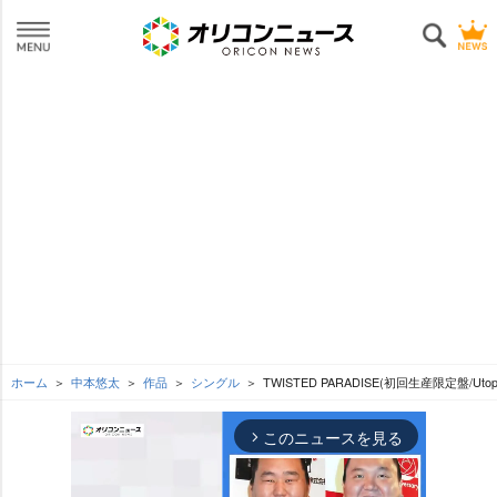
ホーム
中本悠太
作品
シングル
TWISTED PARADISE(初回生産限定盤/Utopia 
このニュースを見る
arrow_forward_ios