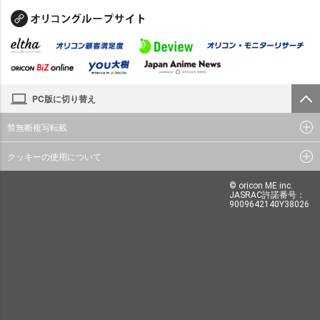
PC版に切り替え
禁無断複写転載
クッキーの使用について
© oricon ME inc.
JASRAC許諾番号：
9009642140Y38026