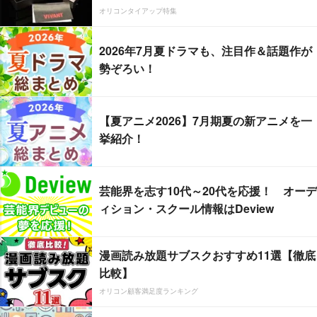
オリコンタイアップ特集
2026年7月夏ドラマも、注目作＆話題作が
勢ぞろい！
【夏アニメ2026】7月期夏の新アニメを一
挙紹介！
芸能界を志す10代～20代を応援！ オーデ
ィション・スクール情報はDeview
漫画読み放題サブスクおすすめ11選【徹底
比較】
オリコン顧客満足度ランキング