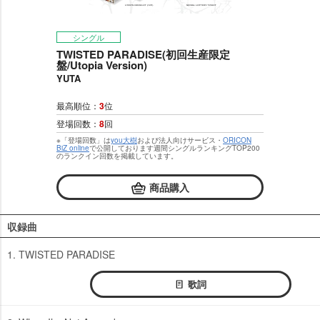
シングル
TWISTED PARADISE(初回生産限定
盤/Utopia Version)
YUTA
最高順位：
3
位
登場回数：
8
回
※「登場回数」は
you大樹
および法人向けサービス・
ORICON
BiZ online
で公開しております週間シングルランキングTOP200
のランクイン回数を掲載しています。
商品購入
収録曲
1. TWISTED PARADISE
歌詞