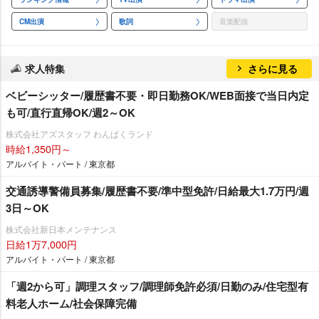
CM出演
歌詞
音楽配信
求人特集
さらに見る
ベビーシッター/履歴書不要・即日勤務OK/WEB面接で当日内定
も可/直行直帰OK/週2～OK
株式会社アズスタッフ わんぱくランド
時給1,350円～
アルバイト・パート / 東京都
交通誘導警備員募集/履歴書不要/準中型免許/日給最大1.7万円/週
3日～OK
株式会社新日本メンテナンス
日給1万7,000円
アルバイト・パート / 東京都
「週2から可」調理スタッフ/調理師免許必須/日勤のみ/住宅型有
料老人ホーム/社会保障完備