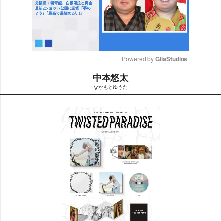
Powered by 
GliaStudios
中本悠太
M
なかもとゆうた
u
t
e