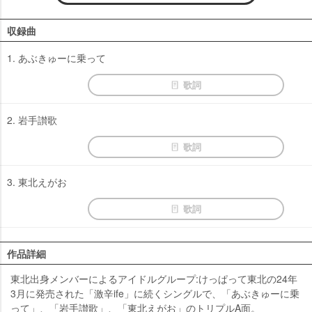
収録曲
1. あぶきゅーに乗って
歌詞
2. 岩手讃歌
歌詞
3. 東北えがお
歌詞
作品詳細
東北出身メンバーによるアイドルグループ:けっぱって東北の24年
3月に発売された「激辛ife」に続くシングルで、「あぶきゅーに乗
って」、「岩手讃歌」、「東北えがお」のトリプルA面。