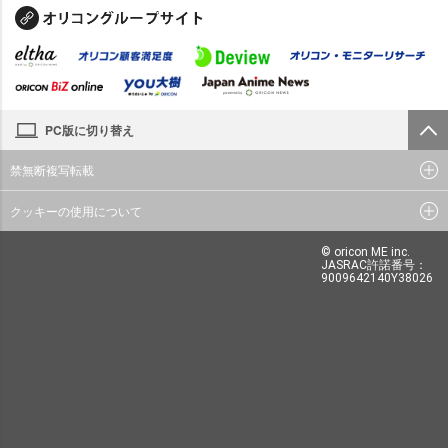
PC版に切り替え
禁無断複写転載
クッキーの使用について
© oricon ME inc.
JASRAC許諾番号：
9009642140Y38026