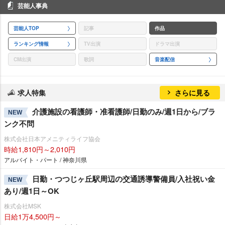
芸能人事典
芸能人TOP
記事
作品
ランキング情報
TV出演
ドラマ出演
CM出演
歌詞
音楽配信
求人特集
さらに見る
介護施設の看護師・准看護師/日勤のみ/週1日から/ブラ
NEW
ンク不問
株式会社日本アメニティライフ協会
時給1,810円～2,010円
アルバイト・パート / 神奈川県
日勤・つつじヶ丘駅周辺の交通誘導警備員/入社祝い金
NEW
あり/週1日～OK
株式会社MSK
日給1万4,500円～