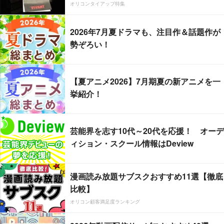
オリコンタイアップ特集
2026年7月夏ドラマも、注目作＆話題作が
勢ぞろい！
【夏アニメ2026】7月期夏の新アニメを一
挙紹介！
芸能界を志す10代～20代を応援！ オーデ
ィション・スクール情報はDeview
漫画読み放題サブスクおすすめ11選【徹底
比較】
オリコン顧客満足度ランキング