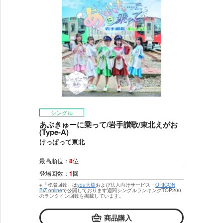
シングル
あぶきゅーに乗って/岩手讃歌/東北えがお
(Type-A)
けっぱって東北
最高順位：
8
位
登場回数：
1
回
※「登場回数」は
you大樹
および法人向けサービス・
ORICON
BiZ online
で公開しております週間シングルランキングTOP200
のランクイン回数を掲載しています。
商品購入