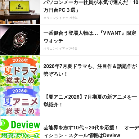
パソコンメーカー社員が本気で選んだ「10
万円台PC３選」
オリコンタイアップ特集
一番似合う登場人物は…『VIVANT』限定
ウオッチ
オリコンタイアップ特集
2026年7月夏ドラマも、注目作＆話題作が
勢ぞろい！
【夏アニメ2026】7月期夏の新アニメを一
挙紹介！
芸能界を志す10代～20代を応援！ オーデ
ィション・スクール情報はDeview