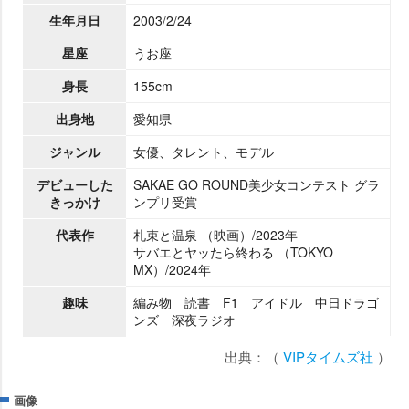
生年月日
2003/2/24
星座
うお座
身長
155cm
出身地
愛知県
ジャンル
女優、タレント、モデル
デビューした
SAKAE GO ROUND美少女コンテスト グラ
きっかけ
ンプリ受賞
代表作
札束と温泉 （映画）/2023年
サバエとヤッたら終わる （TOKYO
MX）/2024年
趣味
編み物 読書 F1 アイドル 中日ドラゴ
ンズ 深夜ラジオ
出典：（
VIPタイムズ社
）
画像