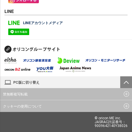
LINE
LINEアカウントメディア
PC版に切り替え
禁無断複写転載
クッキーの使用について
© oricon ME inc.
JASRAC許諾番号：
9009642140Y38026