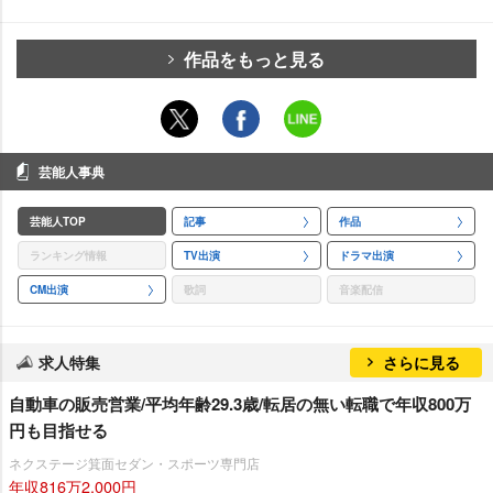
作品をもっと見る
芸能人事典
芸能人TOP
記事
作品
ランキング情報
TV出演
ドラマ出演
CM出演
歌詞
音楽配信
求人特集
さらに見る
自動車の販売営業/平均年齢29.3歳/転居の無い転職で年収800万
円も目指せる
ネクステージ箕面セダン・スポーツ専門店
年収816万2,000円