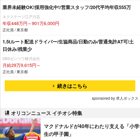
業界未経験OK!採用強化中!/営業スタッフ/20代平均年収555万
ネクステージ江戸川店
年収448万円～901万6,000円
正社員 / 東京都
1.5tルート配送ドライバー/生協商品/日勤のみ/普通免許AT可/土
日休み/残業少
SBSゼンツウ株式会社
月給29万9,615円～
正社員 / 東京都
続きはこちら
sponsored by 求人ボックス
オリコンニュース イチオシ特集
マクドナルドが40年にわたり支える「小学
生の甲子園」