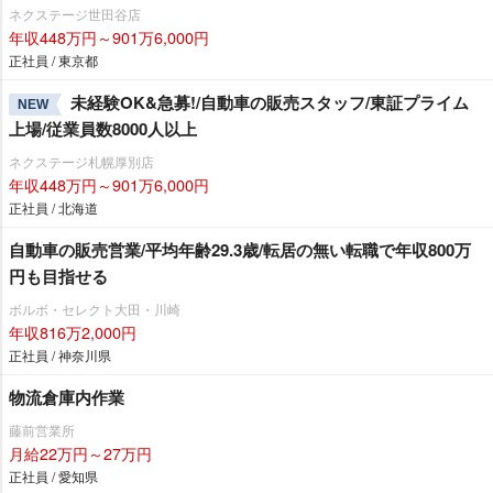
ネクステージ世田谷店
年収448万円～901万6,000円
正社員 / 東京都
未経験OK&急募!/自動車の販売スタッフ/東証プライム
NEW
上場/従業員数8000人以上
ネクステージ札幌厚別店
年収448万円～901万6,000円
正社員 / 北海道
自動車の販売営業/平均年齢29.3歳/転居の無い転職で年収800万
円も目指せる
ボルボ・セレクト大田・川崎
年収816万2,000円
正社員 / 神奈川県
物流倉庫内作業
藤前営業所
月給22万円～27万円
正社員 / 愛知県