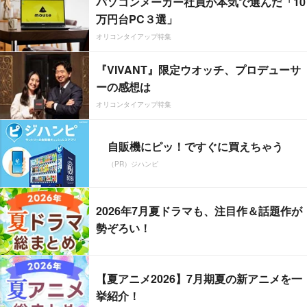
パソコンメーカー社員が本気で選んだ「10
万円台PC３選」
オリコンタイアップ特集
『VIVANT』限定ウオッチ、プロデューサ
ーの感想は
オリコンタイアップ特集
自販機にピッ！ですぐに買えちゃう
（PR）ジハンピ
2026年7月夏ドラマも、注目作＆話題作が
勢ぞろい！
【夏アニメ2026】7月期夏の新アニメを一
挙紹介！