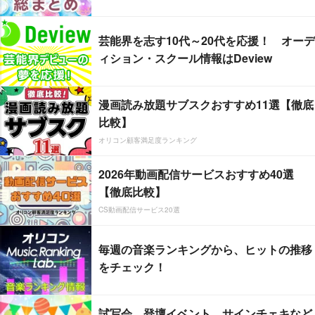
芸能界を志す10代～20代を応援！ オーデ
ィション・スクール情報はDeview
漫画読み放題サブスクおすすめ11選【徹底
比較】
オリコン顧客満足度ランキング
2026年動画配信サービスおすすめ40選
【徹底比較】
CS動画配信サービス20選
毎週の音楽ランキングから、ヒットの推移
をチェック！
試写会、登壇イベント、サインチェキなど