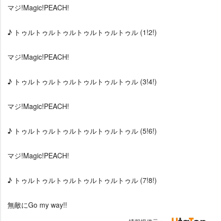
マジ!Magic!PEACH!
♪ トゥルトゥルトゥルトゥルトゥルトゥル (1!2!)
マジ!Magic!PEACH!
♪ トゥルトゥルトゥルトゥルトゥルトゥル (3!4!)
マジ!Magic!PEACH!
♪ トゥルトゥルトゥルトゥルトゥルトゥル (5!6!)
マジ!Magic!PEACH!
♪ トゥルトゥルトゥルトゥルトゥルトゥル (7!8!)
無敵にGo my way!!