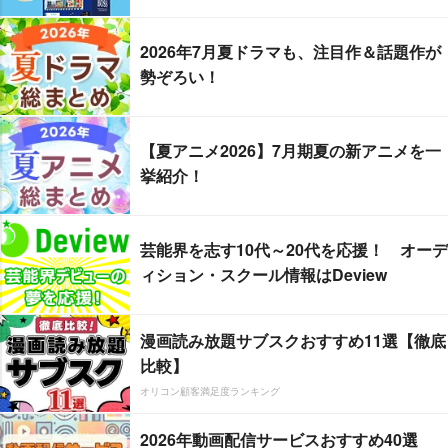
2026年7月夏ドラマも、注目作＆話題作が
勢ぞろい！
【夏アニメ2026】7月期夏の新アニメを一
挙紹介！
芸能界を志す10代～20代を応援！ オーデ
ィション・スクール情報はDeview
漫画読み放題サブスクおすすめ11選【徹底
比較】
オリコン顧客満足度ランキング
2026年動画配信サービスおすすめ40選