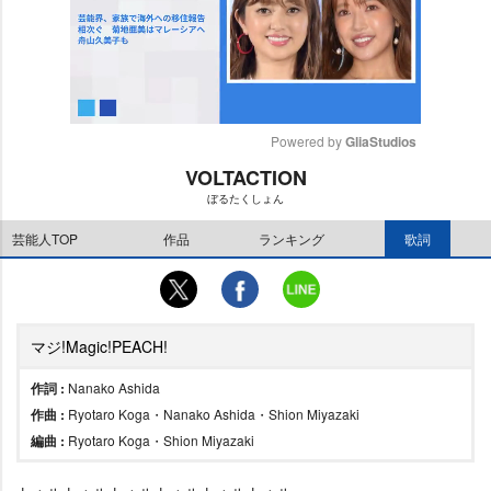
Powered by 
GliaStudios
VOLTACTION
M
ぼるたくしょん
u
t
芸能人TOP
作品
ランキング
歌詞
e
マジ!Magic!PEACH!
作詞 :
Nanako Ashida
作曲 :
Ryotaro Koga・Nanako Ashida・Shion Miyazaki
編曲 :
Ryotaro Koga・Shion Miyazaki