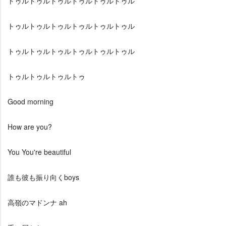
トゥルトゥルトゥルトゥルトゥルトゥル
トゥルトゥルトゥルトゥルトゥルトゥル
トゥルトゥルトゥルトゥルトゥルトゥル
トゥルトゥルトゥルトゥ
Good morning
How are you?
You You're beautiful
誰も彼も振り向くboys
高嶺のマドンナ ah