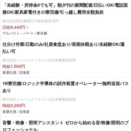
「未経験・所持金0でも可」朝夕刊の新聞配達/日払いOK/電話面
接OK/家具家電付きの寮完備/引っ越し費用全額負担
株式会社朝日新聞立川総合販売 南平
日給8,440円～
アルバイト・パート / 東京都
仕分け作業/日勤のみ/社員食堂あり/長期休暇あり/未経験OK/週
払い可
株式会社ジャパンクリエイト北日本事業統括部
時給1,500円
派遣社員 / 北海道
1R寮完備/ロジック半導体の試作装置オペレーター/無料送迎バス
あり
株式会社ジャパンクリエイト北日本事業統括部
時給2,200円
派遣社員 / 北海道
音響・映像・照明アシスタント ゼロから始める音/映像/照明のプ
ロフェッショナル