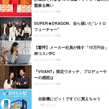
盤振る舞い
オリコンタイアップ特集
SUPER★DRAGON、自ら描いた”レトロ
フューチャー”
オリコンタイアップ特集
【驚愕】メーカー社員が推す「10万円台」
神コスパPC
オリコンタイアップ特集
『VIVANT』限定ウオッチ、プロデューサ
ーの感想は
オリコンタイアップ特集
自販機にピッ！ですぐに買えちゃう
（PR）ジハンピ