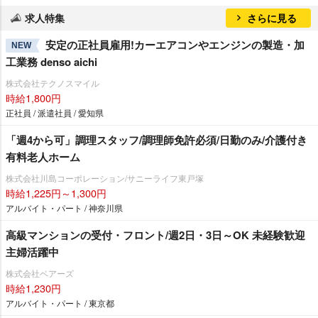
求人特集
さらに見る
安定の正社員雇用!カーエアコンやエンジンの製造・加
NEW
工業務 denso aichi
株式会社テクノスマイル
時給1,800円
正社員 / 派遣社員 / 愛知県
「週4から可」調理スタッフ/調理師免許必須/日勤のみ/介護付き
有料老人ホーム
株式会社川島コーポレーション/サニーライフ東戸塚
時給1,225円～1,300円
アルバイト・パート / 神奈川県
高級マンションの受付・フロント/週2日・3日～OK 未経験歓迎
主婦活躍中
株式会社ベアーズ
時給1,230円
アルバイト・パート / 東京都