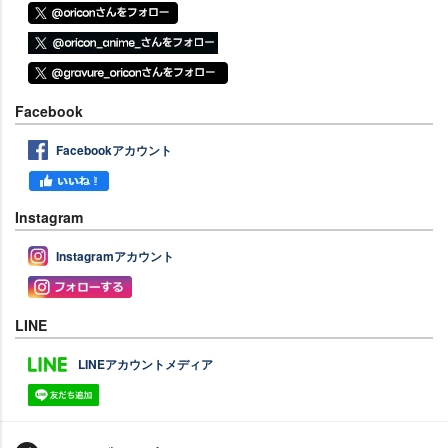
Facebook
Facebookアカウント
Instagram
Instagramアカウント
LINE
LINEアカウントメディア