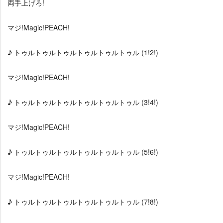
両手上げろ!
マジ!Magic!PEACH!
♪ トゥルトゥルトゥルトゥルトゥルトゥル (1!2!)
マジ!Magic!PEACH!
♪ トゥルトゥルトゥルトゥルトゥルトゥル (3!4!)
マジ!Magic!PEACH!
♪ トゥルトゥルトゥルトゥルトゥルトゥル (5!6!)
マジ!Magic!PEACH!
♪ トゥルトゥルトゥルトゥルトゥルトゥル (7!8!)