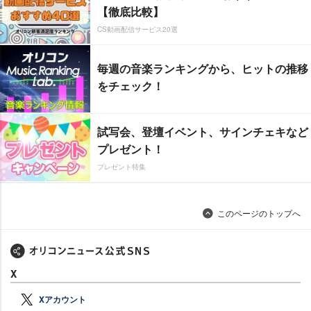
【徹底比較】
CS動画配信サービス20選
毎週の音楽ランキングから、ヒットの推移
をチェック！
試写会、登壇イベント、サインチェキなど
プレゼント！
プレゼント特集
このページのトップへ
X
Xアカウント