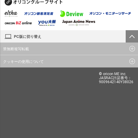
PC版に切り替え
禁無断複写転載
クッキーの使用について
© oricon ME inc.
JASRAC許諾番号：
9009642140Y38026