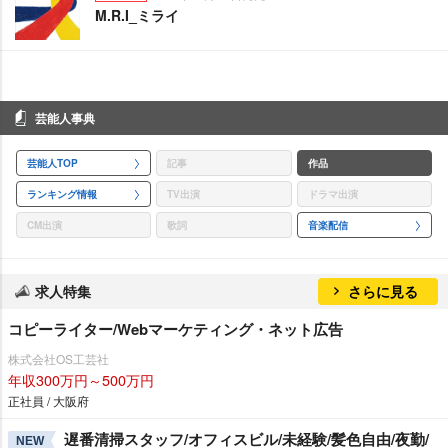
M.R.I_ミライ
芸能人事典
芸能人TOP
記事
作品
ランキング情報
TV出演
ドラマ出演
CM出演
歌詞
音楽配信
求人特集
さらに見る
コピーライター/Webマーケティング・ネット広告
株式会社OS工芸社
年収300万円～500万円
正社員 / 大阪府
遅番清掃スタッフ/オフィスビル/未経験/髪色自由/夜勤/
NEW