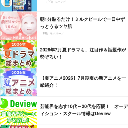
（PR）ジハンピ
朝1分貼るだけ！ミルクピールで一日中ず
っとうるツヤ肌
（PR）サボリーノ
2026年7月夏ドラマも、注目作＆話題作が
勢ぞろい！
【夏アニメ2026】7月期夏の新アニメを一
挙紹介！
芸能界を志す10代～20代を応援！ オーデ
ィション・スクール情報はDeview