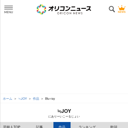
ホーム
≒JOY
作品
Blu-ray
≒JOY
にありーいこーるじょい
芸能人TOP
記事
作品
ランキング
歌詞