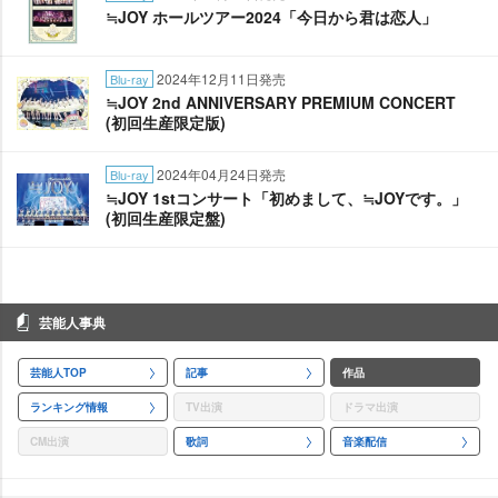
≒JOY ホールツアー2024「今日から君は恋人」
2024年12月11日発売
Blu-ray
≒JOY 2nd ANNIVERSARY PREMIUM CONCERT
(初回生産限定版)
2024年04月24日発売
Blu-ray
≒JOY 1stコンサート「初めまして、≒JOYです。」
(初回生産限定盤)
芸能人事典
芸能人TOP
記事
作品
ランキング情報
TV出演
ドラマ出演
CM出演
歌詞
音楽配信