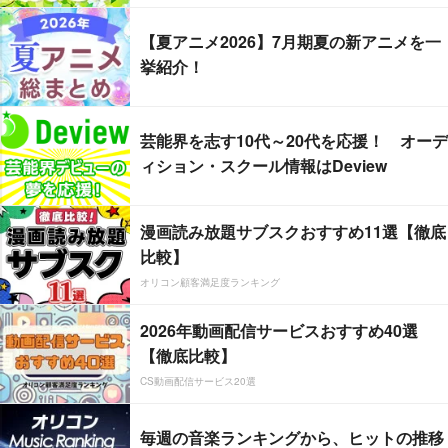
【夏アニメ2026】7月期夏の新アニメを一
挙紹介！
芸能界を志す10代～20代を応援！ オーデ
ィション・スクール情報はDeview
漫画読み放題サブスクおすすめ11選【徹底
比較】
オリコン顧客満足度ランキング
2026年動画配信サービスおすすめ40選
【徹底比較】
CS動画配信サービス20選
毎週の音楽ランキングから、ヒットの推移